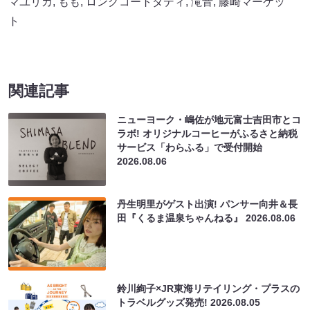
マユリカ
,
もも
,
ロングコートダディ
,
滝音
,
藤崎マーケッ
ト
関連記事
ニューヨーク・嶋佐が地元富士吉田市とコ
ラボ! オリジナルコーヒーがふるさと納税
サービス「わらふる」で受付開始
2026.08.06
丹生明里がゲスト出演! パンサー向井＆長
田『くるま温泉ちゃんねる』
2026.08.06
鈴川絢子×JR東海リテイリング・プラスの
トラベルグッズ発売!
2026.08.05