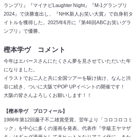
ランプリ』『マイナビLaughter Night』『M-1グランプリ
2024』で決勝進出し、『NHK新人お笑い大賞』で自身初タ
イトルを獲得した。2025年6月に『第46回ABCお笑いグラ
ンプリ』で優勝。
樫本学ヴ コメント
今年はエバースさんにたくさん夢を見させていただいた年
になりました。
イラストでお二人と共に全国ツアーを駆け抜け、なんと渋
谷に続き、ついに大阪でPOP UPイベントの開催です！
大阪の皆さんよろしくお願いします！！
【樫本学ヴ プロフィール】
1986年第12回藤子不二雄賞受賞。翌年より「コロコロコミ
ック」を中心に多くの漫画を発表。代表作『学級王ヤマザ
キ』はギャグ漫画として大ヒットとなりアニメ化に。また