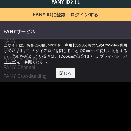
FANY IDとは
FANY IDに登録・ログインする
FANYサービス
FANY
当サイトは、お客様の使いやすさ、利用状況の分析のためCookieを利用
FANY Ticket
しています。このダイアログを閉じることでCookieの使用に同意する
か、詳細を確認したい場合は、
[Cookieの設定]
または
[プライバシーポ
FANY Online Ticket
リシー]
をご参照ください。
FANY Channel
閉じる
FANY Crowdfunding
FANY Mall
FANY Commu
法務・規約
プライバシーポリシー
反社会的勢力排除宣言