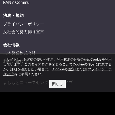
FANY Commu
法務・規約
プライバシーポリシー
反社会的勢力排除宣言
会社情報
吉本興業株式会社
当サイトは、お客様の使いやすさ、利用状況の分析のためCookieを利用
お問い合わせ
しています。このダイアログを閉じることでCookieの使用に同意する
か、詳細を確認したい場合は、
[Cookieの設定]
または
[プライバシーポ
その他
リシー]
をご参照ください。
よしもとニュースセンターアーカイブ
閉じる
©YOSHIMOTO KOGYO, All Rights Reserved.