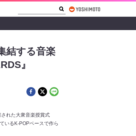
Search Form
Search
が集結する音楽
ARDS』
aで開催された大衆音楽授賞式
集めているK-POPベースで作ら