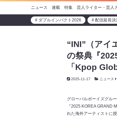
ニュース
連載
特集
芸人ライター・芸人
# ダブルインパクト2026
# 配信延長決
“INI”（
の祭典『2025
「Kpop Glob
2025-11-17
ニュース
グローバルボーイズグル
『2025 KOREA GRA
れた海外アーティストに授与され