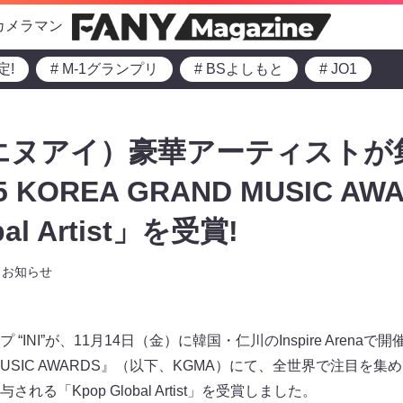
カメラマン
定!
# M-1グランプリ
# BSよしもと
# JO1
アイエヌアイ）豪華アーティスト
 KOREA GRAND MUSIC AW
al Artist」を受賞!
お知らせ
ープ “INI”が、11月14日（金）に韓国・仁川のInspire Aren
ND MUSIC AWARDS』（以下、KGMA）にて、全世界で注目を
る「Kpop Global Artist」を受賞しました。