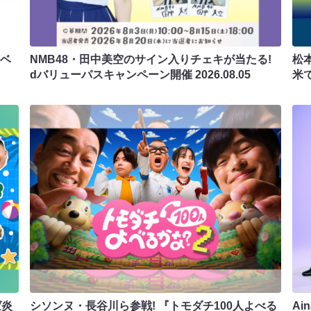
ラベ
NMB48・田中美空のサイン入りチェキが当たる!
松
dバリューパスキャンペーン開催
2026.08.05
米
ば炎
シソンヌ・長谷川ら参戦! 『トモダチ100人よべる
Ai