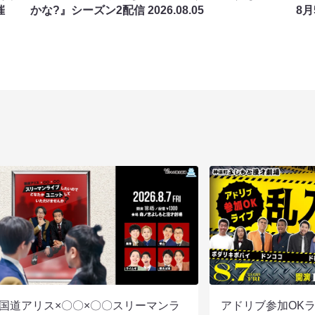
催
かな?』シーズン2配信
2026.08.05
8
国道アリス×〇〇×〇〇スリーマンラ
アドリブ参加OK