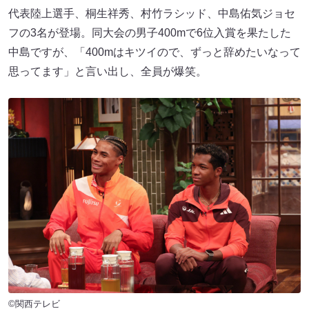
代表陸上選手、桐生祥秀、村竹ラシッド、中島佑気ジョセ
フの3名が登場。同大会の男子400mで6位入賞を果たした
中島ですが、「400mはキツイので、ずっと辞めたいなって
思ってます」と言い出し、全員が爆笑。
©関西テレビ