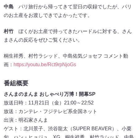
中島
パリ旅行から帰ってきて翌日の収録でしたが、パリ
のお土産をお渡しできでよかったです。
村竹
ぼくがお土産で持ってきたハードルに対する、さん
まさんの反応をぜひご覧ください。
桐生祥秀、村竹ラシッド、中島佑気ジョセフ コメント動
画：
https://youtu.be/Rct9rpNjoGs
番組概要
さんまのまんま おしゃべり万博！開幕SP
放送日時：11月21日（金）21:00～22:52
放送：カンテレ・フジテレビ系全国ネット
出演：明石家さんま
ゲスト：北川景子、渋谷龍太（SUPER BEAVER）、小栗
旬、ハン・ヒョジュ、XG、桐生祥秀、村竹ラシッド、中島