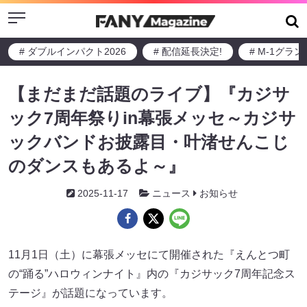
Menu
# ダブルインパクト2026
# 配信延長決定!
# M-1グラ
【まだまだ話題のライブ】『カジサ
ック7周年祭りin幕張メッセ～カジサ
ックバンドお披露目・叶渚せんこじ
のダンスもあるよ～』
2025-11-17
ニュース
お知らせ
11月1日（土）に幕張メッセにて開催された『えんとつ町
の“踊る”ハロウィンナイト』内の『カジサック7周年記念ス
テージ』が話題になっています。