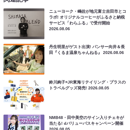
ニューヨーク・嶋佐が地元富士吉田市とコ
ラボ! オリジナルコーヒーがふるさと納税
サービス「わらふる」で受付開始
2026.08.06
丹生明里がゲスト出演! パンサー向井＆長
田『くるま温泉ちゃんねる』
2026.08.06
鈴川絢子×JR東海リテイリング・プラスの
トラベルグッズ発売!
2026.08.05
NMB48・田中美空のサイン入りチェキが
当たる! dバリューパスキャンペーン開催
2026.08.05