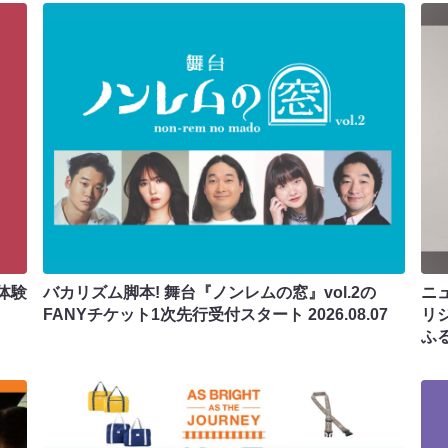
体験
バカリズム脚本! 舞台『ノンレムの窓』vol.2の
ニ
FANYチケット1次先行受付スタート
2026.08.07
リ
ふ