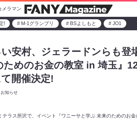
カメラマン
定!
# M-1グランプリ
# BSよしもと
# JO1
い安村、ジェラードンらも登場
ためのお金の教室 in 埼玉』1
て開催決定!
お知らせ
）エミテラス所沢で、イベント『ワニーサと学ぶ 未来のためのお金の