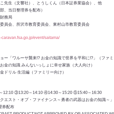
こ先生（文響社）、とうしくん（日本証券業協会）、他
部、当日整理券を配布）
財務局
委員会、所沢市教育委員会、東村山市教育委員会
a-caravan.fsa.go.jp/event/saitama/
ッズショー「ワルーサ襲来!? お金の知識で世界を平和に!?」（ファ
学ぼう！お金の知識 みんないっしょに幸せ家族（大人向け）
んこお金ドリル 生活編（ファミリー向け）
12:10 ③13:20～14:10 ④14:30～15:20 ⑤15:40～16:30
エスト・オブ・ファイナンス～勇者の武器はお金の知識～」（
整理券配布
RAFT PRODUCT.NOT APPROVED BY OR ASSOCIATED W