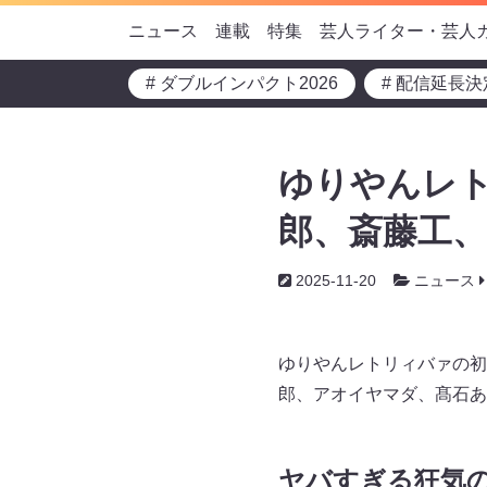
ニュース
連載
特集
芸人ライター・芸人
# ダブルインパクト2026
# 配信延長決
ゆりやんレ
郎、斎藤工、
2025-11-20
ニュース
ゆりやんレトリィバァの初
郎、アオイヤマダ、髙石あ
ヤバすぎる狂気