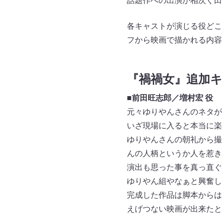
話題作への出演が相次ぐ田
各キャストが演じる役どこ
フから映画で描かれる内容
『禍禍女』追加
■前田旺志郎／増村宏 役
元々ゆりやんさんのネタが
いざ現場に入ると本当に楽
ゆりやんさんの朝礼から撮
んの人柄というか人を惹き
演出も思った事を真っ直ぐ
ゆりやん組やなぁと興奮し
完成した作品は脚本からは
えげつない映画が出来たと