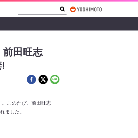
Search Form
Search
』前田旺志
!
す。このたび、前田旺志
れました。