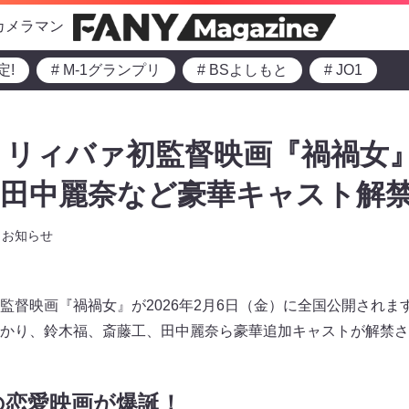
カメラマン
定!
# M-1グランプリ
# BSよしもと
# JO1
トリィバァ初監督映画『禍禍女
田中麗奈など豪華キャスト解禁
お知らせ
監督映画『禍禍女』が2026年2月6日（金）に全国公開されま
かり、鈴木福、斎藤工、田中麗奈ら豪華追加キャストが解禁さ
の恋愛映画が爆誕！