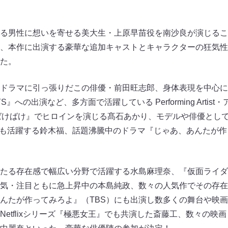
る男性に想いを寄せる美大生・上原早苗役を南沙良が演じるこ
、本作に出演する豪華な追加キャストとキャラクターの狂気性
た。
ドラマに引っ張りだこの俳優・前田旺志郎、身体表現を中心に
YS』への出演など、多方面で活躍している Performing Arti
ばけばけ』でヒロインを演じる髙石あかり、モデルや俳優とし
でも活躍する鈴木福、話題沸騰中のドラマ『じゃあ、あんたが作
たる存在感で幅広い分野で活躍する水島麻理奈、『仮面ライダ
気・注目ともに急上昇中の本島純政、数々の人気作でその存在
んたが作ってみろよ』（TBS）にも出演し数多くの舞台や映
etflixシリーズ『極悪女王』でも共演した斎藤工、数々の映