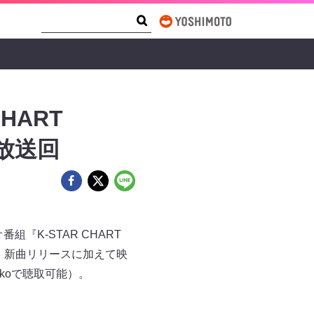
Search Form
Search
HART
4日放送回
『K-STAR CHART
送回には、新曲リリースに加えて映
koで聴取可能）。