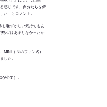
Need I」』について田島
る感じです。自分たちを俯
した」とコメント。
少し恥ずかしい気持ちもあ
照れ”はあまりなかったか
INI（INIのファン名）
ました。
録が必要）。