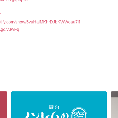
/
potify.com/show/6vuHaiMKhrDJbKWWoau7if
/x.gd/v3wFq