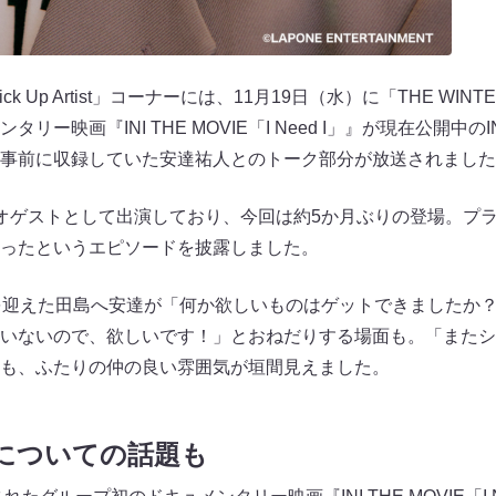
k Up Artist」コーナーには、11月19日（水）に「THE WINT
リー映画『INI THE MOVIE「I Need I」』が現在公開中
事前に収録していた安達祐人とのトーク部分が放送されました
オゲストとして出演しており、今回は約5か月ぶりの登場。プ
ったというエピソードを披露しました。
を迎えた田島へ安達が「何か欲しいものはゲットできましたか
いないので、欲しいです！」とおねだりする場面も。「またシ
も、ふたりの仲の良い雰囲気が垣間見えました。
I」についての話題も