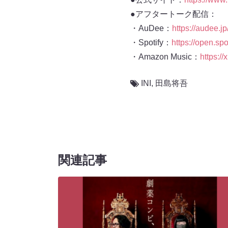
●アフタートーク配信：
・AuDee：
https://audee.jp
・Spotify：
https://open.s
・Amazon Music：
https:/
INI
,
田島将吾
関連記事