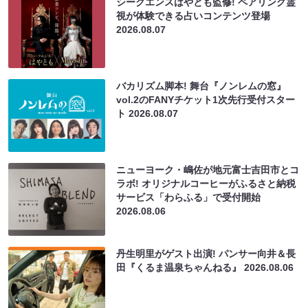
シークエンスはやとも監修! ペアリング霊
視が体験できる占いコンテンツ登場
2026.08.07
バカリズム脚本! 舞台『ノンレムの窓』
vol.2のFANYチケット1次先行受付スター
ト
2026.08.07
ニューヨーク・嶋佐が地元富士吉田市とコ
ラボ! オリジナルコーヒーがふるさと納税
サービス「わらふる」で受付開始
2026.08.06
丹生明里がゲスト出演! パンサー向井＆長
田『くるま温泉ちゃんねる』
2026.08.06