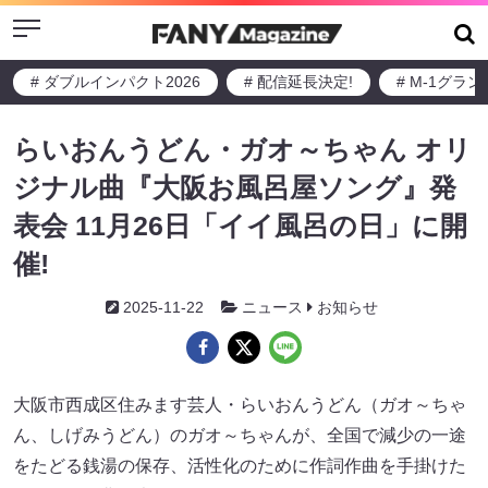
Menu
# ダブルインパクト2026
# 配信延長決定!
# M-1グラ
らいおんうどん・ガオ～ちゃん オリ
ジナル曲『大阪お風呂屋ソング』発
表会 11月26日「イイ風呂の日」に開
催!
2025-11-22
ニュース
お知らせ
大阪市西成区住みます芸人・らいおんうどん（ガオ～ちゃ
ん、しげみうどん）のガオ～ちゃんが、全国で減少の一途
をたどる銭湯の保存、活性化のために作詞作曲を手掛けた