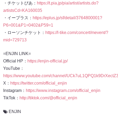
・チケットぴあ：
https://t.pia.jp/pia/artist/artists.do?
artistsCd=KA160035
・イープラス：
https://eplus.jp/sf/detail/3764800001?
P6=001&P1=0402&P59=1
・ローソンチケット：
https://l-tike.com/concert/mevent/?
mid=729713
=ENJIN LINK=
Official HP：
https://enjin-official.jp/
YouTube：
https://www.youtube.com/channel/UCk7uL1QPQ1k9DrXectZ
X：
https://twitter.com/official_enjin
Instagram：
https://www.instagram.com/official_enjin
TikTok：
http://tiktok.com/@official_enjin
ENJIN