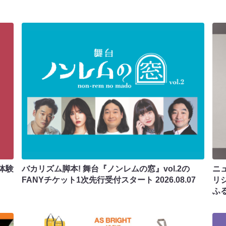
体験
バカリズム脚本! 舞台『ノンレムの窓』vol.2の
ニ
FANYチケット1次先行受付スタート
2026.08.07
リ
ふ