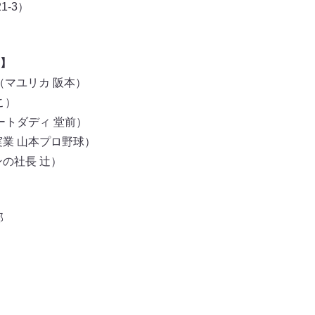
-3）
】
（マユリカ 阪本）
こ）
ートダディ 堂前）
実業 山本プロ野球）
ンの社長 辻）
）
部