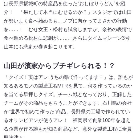
は長野県坂城町の特産品を使った“おしぼりうどん”を紹
介！ 「果たして本当にむせるのか？」スタジオでは山田
が勢いよく食べ始めるも、ノブに向かってまさかの行動
を……！ むせ女王・松村も試食しますが、余裕の表情で
食べ進める松村に悲劇が……。さらにタイムマシーン3号
山本にも悲劇が巻き起こります。
山田が濱家からブチギレられる！？
「クイズ！実はアレ うちの県で作ってます！」は、誰もが
知るあるモノの製造工程VTRを見て、何を作っているのか
を当てる早押しクイズ。チーム戦となっており、正解した
チームがその商品をもらうことができます。石川県の会社
が“世界で初めて作った”商品、長野県の工場で作られてい
るオリンピアンが使うアレ！ 福岡県で創業100年を超え
る企業が作る誰もが知る商品など、意外な製造工程に全員
興味津々。