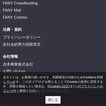
FANY Crowdfunding
FANY Mall
FANY Commu
法務・規約
プライバシーポリシー
反社会的勢力排除宣言
会社情報
吉本興業株式会社
お問い合わせ
当サイトは、お客様の使いやすさ、利用状況の分析のためCookieを利用
しています。このダイアログを閉じることでCookieの使用に同意する
その他
か、詳細を確認したい場合は、
[Cookieの設定]
または
[プライバシーポ
リシー]
をご参照ください。
よしもとニュースセンターアーカイブ
閉じる