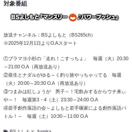
対象番組
放送チャンネル：BSよしもと（BS265ch）
※2025年12月1日よりO.Aスタート
①ブラマヨ小杉の「走れ！こすっちょ」 毎週（火）20:30
～21:00 O.A（再放送あり）
②亜生とナダルがゆる～く釣り旅やっちゃってる 毎週
（火）20:00～20:30 O.A（再放送あり）
③つまみは紅しょうが 男子～！宅飲みするからウチ来ぃ
や～！ 毎週第3・4（土）23:30～24:00 O.A
④若手創作落語の会～よしもと若手噺家による創作落語バ
トル！～ 毎週（土）10:30～11:00 O.A
BSよしもと
,
fumika