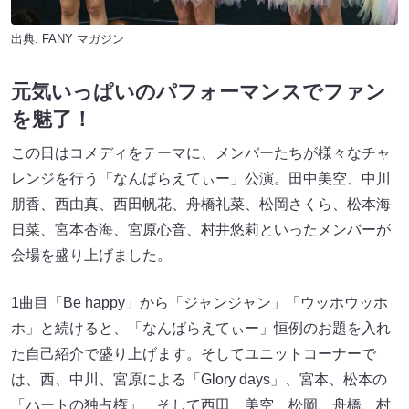
出典:
FANY マガジン
元気いっぱいのパフォーマンスでファン
を魅了！
この日はコメディをテーマに、メンバーたちが様々なチャ
レンジを行う「なんばらえてぃー」公演。田中美空、中川
朋香、西由真、西田帆花、舟橋礼菜、松岡さくら、松本海
日菜、宮本杏海、宮原心音、村井悠莉といったメンバーが
会場を盛り上げました。
1曲目「Be happy」から「ジャンジャン」「ウッホウッホ
ホ」と続けると、「なんばらえてぃー」恒例のお題を入れ
た自己紹介で盛り上げます。そしてユニットコーナーで
は、西、中川、宮原による「Glory days」、宮本、松本の
「ハートの独占権」、そして西田、美空、松岡、舟橋、村