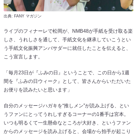
出典:
FANY マガジン
ライブのフィナーレで松岡が、NMB48が手紙を受け取る楽
しさ、うれしさを通して、手紙文化を継承していこうとい
う手紙文化振興アンバサダーに就任したことを伝えると、
こう宣言します。
「毎月23日が『ふみの日』ということで、この日から1週
間を『ふみの日ウィーク』として、皆さんからいただいた
お便りを読みたいと思います」
自分のメッセージハガキを“推しメン”が読み上げる、とい
うファンにとってうれしすぎるコーナーの1番手は宮本。
いつも明るくて一生懸命なところが大好き、というファン
からのメッセージを読み上げると、会場から拍手が起こり