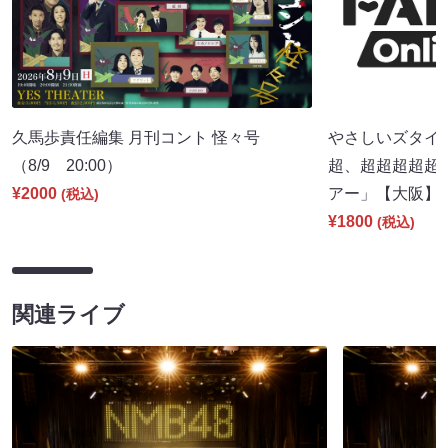
久馬歩責任編集 月刊コント 怪々号
やさしいズタイpr
（8/9 20:00）
超、超超超超超
¥2000
アー」【大阪】（8
(税込)
¥1800
(税込)
関連ライブ