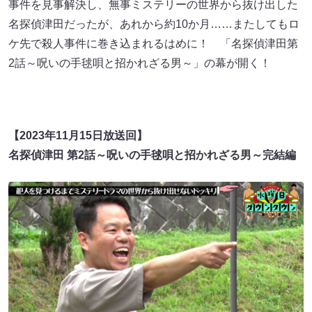
事件を見事解決し、無事ミステリーの世界から抜け出した
名探偵津田だったが、あれから約10か月……またしてもロ
ケ先で殺人事件に巻き込まれるはめに！ 「名探偵津田第
2話～呪いの手毬唄と招かれざる男～」の幕が開く！
【2023年11月15日放送回】
名探偵津田 第2話～呪いの手毬唄と招かれざる男～完結編