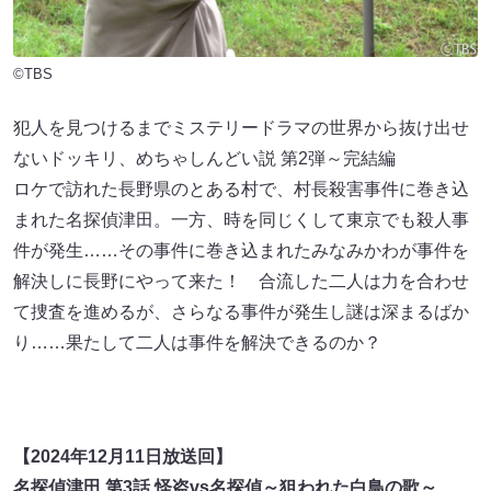
©TBS
犯人を見つけるまでミステリードラマの世界から抜け出せ
ないドッキリ、めちゃしんどい説 第2弾～完結編
ロケで訪れた長野県のとある村で、村長殺害事件に巻き込
まれた名探偵津田。一方、時を同じくして東京でも殺人事
件が発生……その事件に巻き込まれたみなみかわが事件を
解決しに長野にやって来た！ 合流した二人は力を合わせ
て捜査を進めるが、さらなる事件が発生し謎は深まるばか
り……果たして二人は事件を解決できるのか？
【2024年12月11日放送回】
名探偵津田 第3話 怪盗vs名探偵～狙われた白鳥の歌～