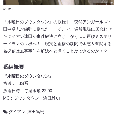
©TBS
『水曜日のダウンタウン』の収録中、突然アンガールズ・
田中卓志が凶弾に倒れた！ そこで、偶然現場に居合わせ
たダイアン津田が事件解決に立ち上がり……再びミステリ
ードラマの世界へ！ 現実と虚構の狭間で困惑＆奮闘する
名探偵は無事事件を解決へと導くことができるのか！？
番組概要
『水曜日のダウンタウン』
放送：TBS系
放送日時：毎週水曜 22:00～
MC：ダウンタウン・浜田雅功
ダイアン
,
津田篤宏