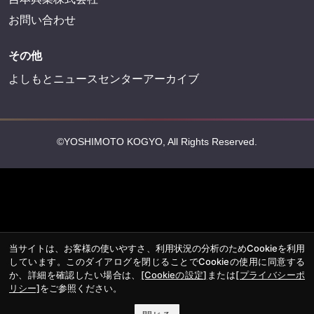
法務・規約
プライバシーポリシー
反社会的勢力排除宣言
会社情報
吉本興業株式会社
お問い合わせ
その他
よしもとニュースセンターアーカイブ
当サイトは、お客様の使いやすさ、利用状況の分析のためCookieを利用
©YOSHIMOTO KOGYO, All Rights Reserved.
しています。このダイアログを閉じることでCookieの使用に同意する
か、詳細を確認したい場合は、
[Cookieの設定]
または
[プライバシーポ
リシー]
をご参照ください。