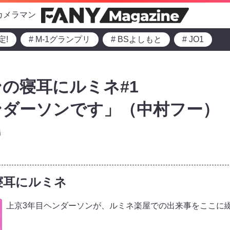
カメラマン
定!
# M-1グランプリ
# BSよしもと
# JO1
の寝耳にルミネ#1
ンダーソンです」（中村フー）
場
寝耳にルミネ
上京3年目ヘンダーソンが、ルミネ楽屋での出来事をここに