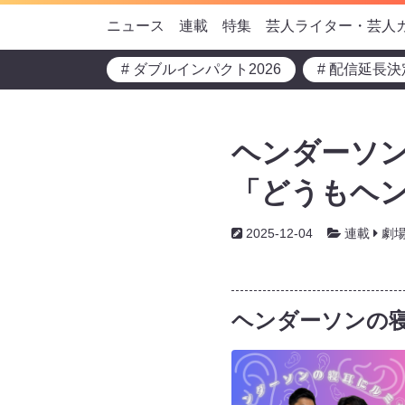
ニュース
連載
特集
芸人ライター・芸人
# ダブルインパクト2026
# 配信延長決
ヘンダーソン
「どうもヘ
2025-12-04
連載
劇
ヘンダーソンの