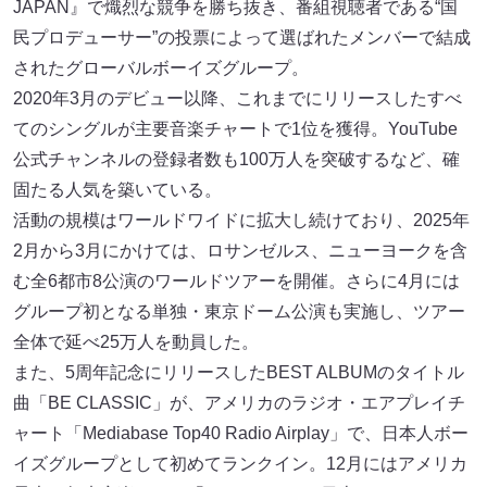
JAPAN』で熾烈な競争を勝ち抜き、番組視聴者である“国
民プロデューサー”の投票によって選ばれたメンバーで結成
されたグローバルボーイズグループ。
2020年3月のデビュー以降、これまでにリリースしたすべ
てのシングルが主要音楽チャートで1位を獲得。YouTube
公式チャンネルの登録者数も100万人を突破するなど、確
固たる人気を築いている。
活動の規模はワールドワイドに拡大し続けており、2025年
2月から3月にかけては、ロサンゼルス、ニューヨークを含
む全6都市8公演のワールドツアーを開催。さらに4月には
グループ初となる単独・東京ドーム公演も実施し、ツアー
全体で延べ25万人を動員した。
また、5周年記念にリリースしたBEST ALBUMのタイトル
曲「BE CLASSIC」が、アメリカのラジオ・エアプレイチ
ャート「Mediabase Top40 Radio Airplay」で、日本人ボー
イズグループとして初めてランクイン。12月にはアメリカ