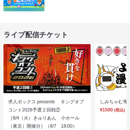
ライブ配信チケット
求人ボックス presents キングオブ
しみちゃむ寄席（
コント2026予選２回戦②
¥1500
(税込)
［8/4（火）きゅりあん 小ホール
（東京）開催分］（8/7 18:00）