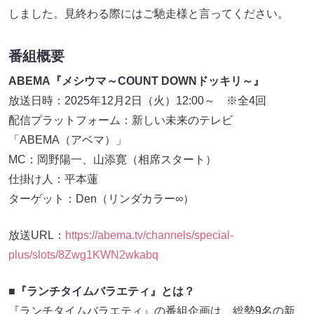
しました。見終わる際にはご馳走様と言ってください。
番組概要
ABEMA『メシウマ～COUNT DOWNドッキリ～』
放送日時：2025年12月2日（火）12:00～ ※全4回
配信プラットフォーム：新しい未来のテレビ
「ABEMA（アベマ）」
MC：岡野陽一、山添寛（相席スタート）
仕掛け人：平本蓮
ターゲット：Den（リンダカラー∞）
放送URL：
https://abema.tv/channels/special-
plus/slots/8Zwg1KWN2wkabq
■『ランチタイムバラエティ』とは？
『ランチタイムバラエティ』の番組企画は、総勢9名の新