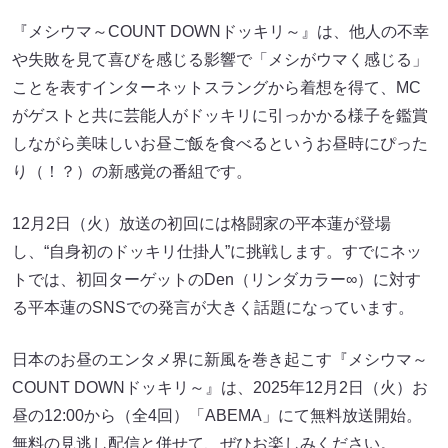
『メシウマ～COUNT DOWNドッキリ～』は、他人の不幸
や失敗を見て喜びを感じる影響で「メシがウマく感じる」
ことを表すインターネットスラングから着想を得て、MC
がゲストと共に芸能人がドッキリに引っかかる様子を鑑賞
しながら美味しいお昼ご飯を食べるというお昼時にぴった
り（！？）の新感覚の番組です。
12月2日（火）放送の初回には格闘家の平本蓮が登場
し、“自身初のドッキリ仕掛人”に挑戦します。すでにネッ
トでは、初回ターゲットのDen（リンダカラー∞）に対す
る平本蓮のSNSでの発言が大きく話題になっています。
日本のお昼のエンタメ界に新風を巻き起こす『メシウマ～
COUNT DOWNドッキリ～』は、2025年12月2日（火）お
昼の12:00から（全4回）「ABEMA」にて無料放送開始。
無料の見逃し配信と併せて、ぜひお楽しみください。