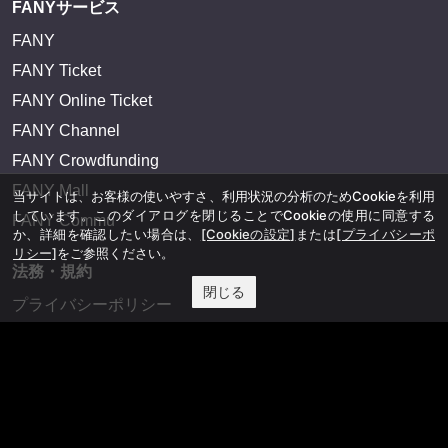
FANYサービス
FANY
FANY Ticket
FANY Online Ticket
FANY Channel
FANY Crowdfunding
FANY Mall
当サイトは、お客様の使いやすさ、利用状況の分析のためCookieを利用
しています。このダイアログを閉じることでCookieの使用に同意する
FANY Commu
か、詳細を確認したい場合は、
[Cookieの設定]
または
[プライバシーポ
リシー]
をご参照ください。
法務・規約
閉じる
プライバシーポリシー
反社会的勢力排除宣言
会社情報
吉本興業株式会社