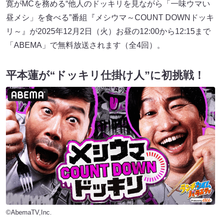
寛がMCを務める“他人のドッキリを見ながら「一味ウマい
昼メシ」を食べる”番組『メシウマ～COUNT DOWNドッキ
リ～』が2025年12月2日（火）お昼の12:00から12:15まで
「ABEMA」で無料放送されます（全4回）。
平本蓮が“ドッキリ仕掛け人”に初挑戦！
©AbemaTV,Inc.