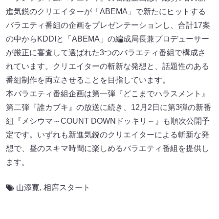
進気鋭のクリエイターが「ABEMA」で新たにヒットする
バラエティ番組の企画をプレゼンテーションし、合計17案
の中からKDDIと「ABEMA」の編成局長兼プロデューサー
が厳正に審査して選ばれた3つのバラエティ番組で構成さ
れています。クリエイターの斬新な発想と、話題性のある
番組制作を両立させることを目指しています。
本バラエティ番組企画は第一弾『どこまでハラスメント』
第二弾『誰カブキ』の放送に続き、12月2日に第3弾の新番
組『メシウマ～COUNT DOWNドッキリ～』も順次公開予
定です。いずれも新進気鋭のクリエイターによる斬新な発
想で、昼のスキマ時間に楽しめるバラエティ番組を提供し
ます。
山添寛
,
相席スタート