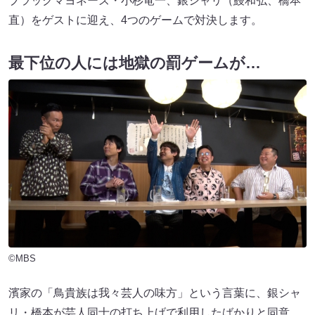
ブラックマヨネーズ・小杉竜一、銀シャリ（鰻和弘、橋本
直）をゲストに迎え、4つのゲームで対決します。
最下位の人には地獄の罰ゲームが…
©MBS
濱家の「鳥貴族は我々芸人の味方」という言葉に、銀シャ
リ・橋本が芸人同士の打ち上げで利用したばかりと同意