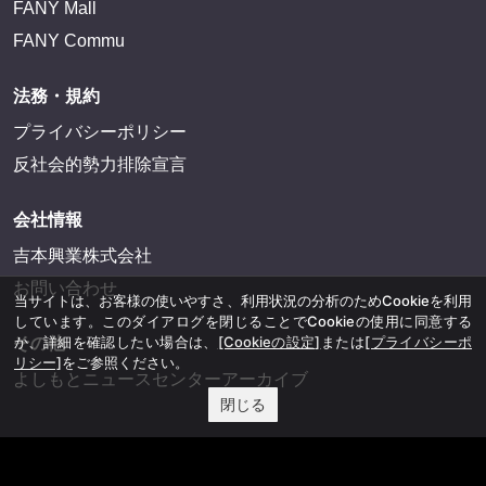
FANY Mall
FANY Commu
法務・規約
プライバシーポリシー
反社会的勢力排除宣言
会社情報
吉本興業株式会社
お問い合わせ
当サイトは、お客様の使いやすさ、利用状況の分析のためCookieを利用
しています。このダイアログを閉じることでCookieの使用に同意する
か、詳細を確認したい場合は、
[Cookieの設定]
または
[プライバシーポ
その他
リシー]
をご参照ください。
よしもとニュースセンターアーカイブ
閉じる
©YOSHIMOTO KOGYO, All Rights Reserved.