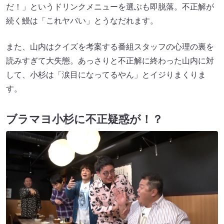
だ！」というドリンクメニューを選ぶも即脱落。不正解が
続く鰻は「これヤバい」とうなだれます。
また、山内はクイズを考案する番組スタッフの心理の裏を
読みすぎて大失態。あっさりと不正解に終わった山内に対
して、小杉は「涙目になってるやん」とイジりまくりま
す。
ブラマヨ小杉に不正疑惑が！？