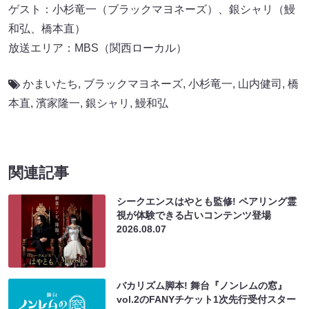
ゲスト：小杉竜一（ブラックマヨネーズ）、銀シャリ（鰻
和弘、橋本直）
放送エリア：MBS（関西ローカル）
かまいたち
,
ブラックマヨネーズ
,
小杉竜一
,
山内健司
,
橋
本直
,
濱家隆一
,
銀シャリ
,
鰻和弘
関連記事
シークエンスはやとも監修! ペアリング霊
視が体験できる占いコンテンツ登場
2026.08.07
バカリズム脚本! 舞台『ノンレムの窓』
vol.2のFANYチケット1次先行受付スター