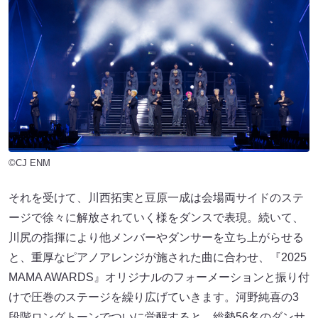
©CJ ENM
それを受けて、川西拓実と豆原一成は会場両サイドのステ
ージで徐々に解放されていく様をダンスで表現。続いて、
川尻の指揮により他メンバーやダンサーを立ち上がらせる
と、重厚なピアノアレンジが施された曲に合わせ、『2025
MAMA AWARDS』オリジナルのフォーメーションと振り付
けで圧巻のステージを繰り広げていきます。河野純喜の3
段階ロングトーンでついに覚醒すると、総勢56名のダンサ