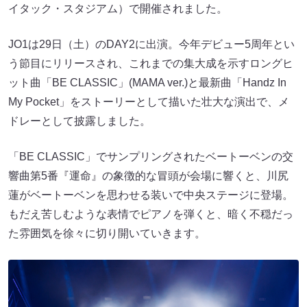
イタック・スタジアム）で開催されました。
JO1は29日（土）のDAY2に出演。今年デビュー5周年とい
う節目にリリースされ、これまでの集大成を示すロングヒ
ット曲「BE CLASSIC」(MAMA ver.)と最新曲「Handz In
My Pocket」をストーリーとして描いた壮大な演出で、メ
ドレーとして披露しました。
「BE CLASSIC」でサンプリングされたベートーベンの交
響曲第5番『運命』の象徴的な冒頭が会場に響くと、川尻
蓮がベートーベンを思わせる装いで中央ステージに登場。
もだえ苦しむような表情でピアノを弾くと、暗く不穏だっ
た雰囲気を徐々に切り開いていきます。