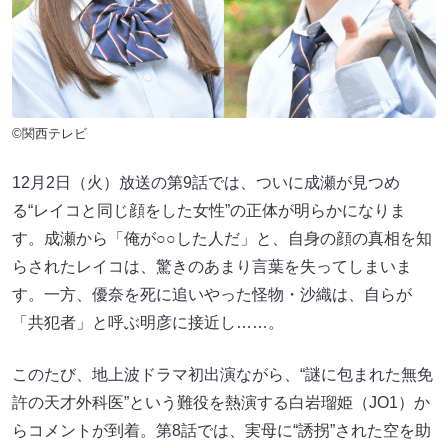
©関西テレビ
12月2日（火）放送の第9話では、ついに成瀬が見つめ
る“レイコと同じ顔をした女性”の正体が明らかになりま
す。成瀬から「俺が○○した人だ」と、自身の顔の真相を知
らされたレイコは、驚きのあまり言葉を失ってしまいま
す。一方、優奈を死に追いやった怪物・沙織は、自らが
「共犯者」と呼ぶ明彦に接近し……。
このたび、地上波ドラマ初出演ながら、“謎に包まれた無免
許の天才外科医”という難役を熱演する白岩瑠姫（JO1）か
らコメントが到着。第8話では、実母に“誘拐”された空を助