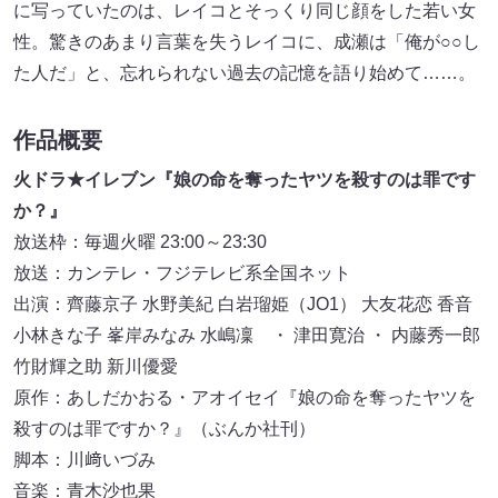
に写っていたのは、レイコとそっくり同じ顔をした若い女
性。驚きのあまり言葉を失うレイコに、成瀬は「俺が○○し
た人だ」と、忘れられない過去の記憶を語り始めて……。
作品概要
火ドラ★イレブン『娘の命を奪ったヤツを殺すのは罪です
か？』
放送枠：毎週火曜 23:00～23:30
放送：カンテレ・フジテレビ系全国ネット
出演：齊藤京子 水野美紀 白岩瑠姫（JO1） 大友花恋 香音
小林きな子 峯岸みなみ 水嶋凜 ・ 津田寛治 ・ 内藤秀一郎
竹財輝之助 新川優愛
原作：あしだかおる・アオイセイ『娘の命を奪ったヤツを
殺すのは罪ですか？』（ぶんか社刊）
脚本：川﨑いづみ
音楽：青木沙也果