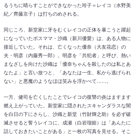
るうちに晴らすことができなかった玲子＝レイコ（水野美
紀／齊藤京子）は打ちのめされる。
同じころ、新堂家に牙をむくレイコの正体を暴こうと躍起
になっていたボスママ・沙織（新川優愛）は、ある人物に
接近していた。それは、亡くなった優奈（大友花恋）の
夫・明彦（内藤秀一郎）。明彦を「共犯者」と呼び、熱い
まなざしを向けた沙織は「優奈ちゃんを殺したのは私とあ
なたよ」と言い放つと、「あなたは一生、私から逃げられ
ない」と悪魔のようなほほ笑みを浮かべて……。
一方、健司を亡くしたことでレイコの復讐の炎はますます
燃え上がっていた。新堂家に隠されたスキャンダラスな闇
を白日の下にさらし、沙織と新堂（竹財輝之助）を必ず破
滅させると誓うレイコに、成瀬（白岩瑠姫）は「あんたに
話しておきたいことがある」と一枚の写真を見せる。そこ