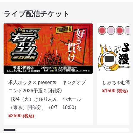
ライブ配信チケット
求人ボックス presents キングオブ
しみちゃむ寄席（
コント2026予選２回戦②
¥1500
(税込)
［8/4（火）きゅりあん 小ホール
（東京）開催分］（8/7 18:00）
¥2500
(税込)