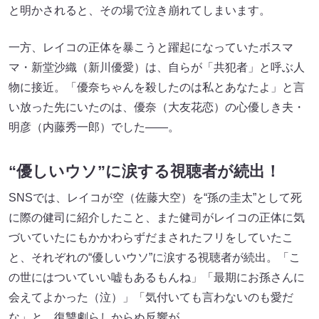
と明かされると、その場で泣き崩れてしまいます。
一方、レイコの正体を暴こうと躍起になっていたボスマ
マ・新堂沙織（新川優愛）は、自らが「共犯者」と呼ぶ人
物に接近。「優奈ちゃんを殺したのは私とあなたよ」と言
い放った先にいたのは、優奈（大友花恋）の心優しき夫・
明彦（内藤秀一郎）でした――。
“優しいウソ”に涙する視聴者が続出！
SNSでは、レイコが空（佐藤大空）を“孫の圭太”として死
に際の健司に紹介したこと、また健司がレイコの正体に気
づいていたにもかかわらずだまされたフリをしていたこ
と、それぞれの“優しいウソ”に涙する視聴者が続出。「こ
の世にはついていい嘘もあるもんね」「最期にお孫さんに
会えてよかった（泣）」「気付いても言わないのも愛だ
な」と、復讐劇らしからぬ反響が。