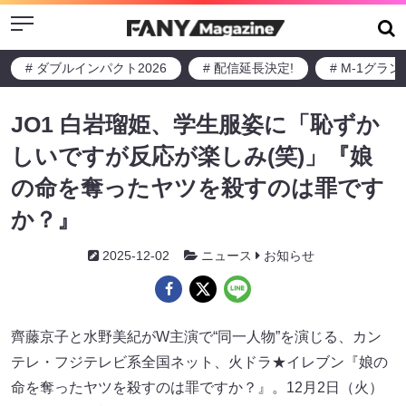
Menu
# ダブルインパクト2026
# 配信延長決定!
# M-1グラ
JO1 白岩瑠姫、学生服姿に「恥ずか
しいですが反応が楽しみ(笑)」『娘
の命を奪ったヤツを殺すのは罪です
か？』
2025-12-02
ニュース
お知らせ
齊藤京子と水野美紀がW主演で“同一人物”を演じる、カン
テレ・フジテレビ系全国ネット、火ドラ★イレブン『娘の
命を奪ったヤツを殺すのは罪ですか？』。12月2日（火）