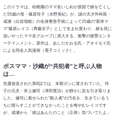
このドラマは、幼稚園のママ友いじめが原因で娘を亡くし
た55歳の母・篠原玲子（水野美紀）が、謎の天才外科医・
成瀬（白岩瑠姫）の全身整形手術によって25歳の“新米マ
マ”篠原レイコ（齊藤京子）として生まれ変わり、娘を死に
追いやったママ友グループに潜入する、衝撃の復讐エンタ
ーテインメント。原作は、あしだかおる氏・アオイセイ氏
による同名人気漫画（電子コミック）。
ボスママ・沙織が“共犯者”
と呼ぶ人物
は…
先週放送された第8話では、末期ガンに冒されていた、玲
子の元夫・井上健司（津田寛治）が静かに息を引き取りま
した。健司に着せられた“殺人者”の汚名を、生きているう
ちに晴らすことができなかったことを悔やむレイコです
が、成瀬から「彼はあんたのこと（正体）気づいてたよ」