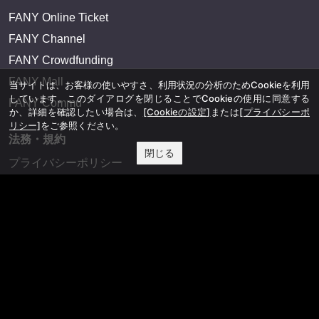
FANY Online Ticket
FANY Channel
FANY Crowdfunding
FANY Mall
当サイトは、お客様の使いやすさ、利用状況の分析のためCookieを利用
しています。このダイアログを閉じることでCookieの使用に同意する
FANY Commu
か、詳細を確認したい場合は、
[Cookieの設定]
または
[プライバシーポ
リシー]
をご参照ください。
法務・規約
閉じる
プライバシーポリシー
反社会的勢力排除宣言
会社情報
吉本興業株式会社
お問い合わせ
その他