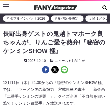
Menu
# ダブルインパクト2026
# 配信延長決定!
# M-1グラ
長野出身ゲストの鬼越トマホーク良
ちゃんが、りんご愛を熱弁!『秘密の
ケンミンSHOW 極』
2025-12-10
ニュース
お知らせ
12月11日（木）21:00からの『秘密のケンミンSHOW 極』
では、「ラーメン界の新勢力 宮城県民の真実」、新企画
「二番手ケンミンの逆襲！」、クイズ企画「不自然を狙い
撃て！ケンミン狙撃手」が放送されます。