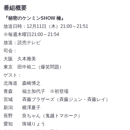
番組概要
『秘密のケンミンSHOW 極』
放送日時：12月11日（木）21:00～21:51
※毎週木曜日21:00～21:54
放送：読売テレビ
司会：
大阪 久本雅美
東京 田中裕二（爆笑問題）
ゲスト：
北海道 森崎博之
青森 福士加代子 ※初登場
宮城 斉藤ブラザーズ（斉藤ジュン・斉藤レイ）
新潟 横澤夏子
長野 良ちゃん（鬼越トマホーク）
愛知 珠城りょう