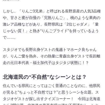
しかし、「りんご3兄弟」と呼ばれる長野原産の人気3品種
や、甘さと蜜が自慢の「完熟りんご」、桃のような果肉の
激レア品種などがあり、長野県民は「2位じゃダメ」「量
じゃない質！」と熱き“りんごプライド”を持っているよう
で……。
スタジオでも長野出身ゲストの鬼越トマホーク良ちゃん
が、りんご愛を熱弁。その熱量に青森出身ゲストで長距離
走の元日本代表・福士加代子はタジタジ状態に！？
北海道民の“不自然”なシーンとは？
住んでいる県民にとってはごく普通のことなのに、他県民
が見ると“ちょっと不自然では？”と思うシーンを出題。ス
タジオゲストが探し出すクイズコーナー！ 今回は北海道