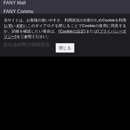
FANY Commu
法務・規約
当サイトは、お客様の使いやすさ、利用状況の分析のためCookieを利用
しています。このダイアログを閉じることでCookieの使用に同意する
プライバシーポリシー
か、詳細を確認したい場合は、
[Cookieの設定]
または
[プライバシーポ
リシー]
をご参照ください。
反社会的勢力排除宣言
閉じる
会社情報
吉本興業株式会社
お問い合わせ
その他
よしもとニュースセンターアーカイブ
©YOSHIMOTO KOGYO, All Rights Reserved.