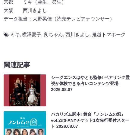
京都 ミキ（亜生、昴生）
大阪 西川きよし
データ担当：大野晃佳（読売テレビアナウンサー）
ミキ
,
横澤夏子
,
良ちゃん
,
西川きよし
,
鬼越トマホーク
関連記事
シークエンスはやとも監修! ペアリング霊
視が体験できる占いコンテンツ登場
2026.08.07
バカリズム脚本! 舞台『ノンレムの窓』
vol.2のFANYチケット1次先行受付スター
ト
2026.08.07