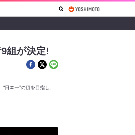
Search Form
Search
9組が決定!
で、“日本一”の頂を目指し、