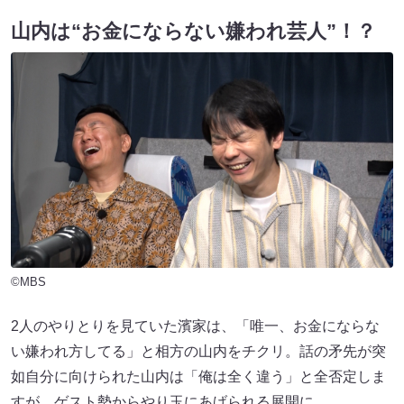
山内は“お金にならない嫌われ芸人”！？
©MBS
2人のやりとりを見ていた濱家は、「唯一、お金にならな
い嫌われ方してる」と相方の山内をチクリ。話の矛先が突
如自分に向けられた山内は「俺は全く違う」と全否定しま
すが、ゲスト勢からやり玉にあげられる展開に……。