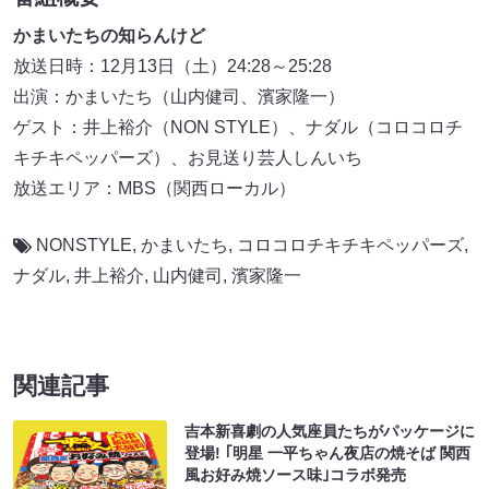
かまいたちの知らんけど
放送日時：12月13日（土）24:28～25:28
出演：かまいたち（山内健司、濱家隆一）
ゲスト：井上裕介（NON STYLE）、ナダル（コロコロチ
キチキペッパーズ）、お見送り芸人しんいち
放送エリア：MBS（関西ローカル）
NONSTYLE
,
かまいたち
,
コロコロチキチキペッパーズ
,
ナダル
,
井上裕介
,
山内健司
,
濱家隆一
関連記事
吉本新喜劇の人気座員たちがパッケージに
登場! ｢明星 一平ちゃん夜店の焼そば 関西
風お好み焼ソース味｣コラボ発売