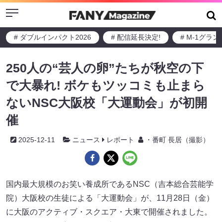
Menu
# ダブルインパクト2026
# 配信延長決定!
# M-1グラ
250人の“芸人の卵”たちが秋空の下
で大暴れ! ボケもツッコミも止まら
ないNSC大阪校「大運動会」が初開
催
2025-12-11
ニュース
レポート
・番町 長居（撮影）
国内最大規模のお笑い養成所であるNSC（吉本総合芸能学
院）大阪校の生徒による「大運動会」が、11月28日（金）
に大阪のアクティブ・スクエア・大東で開催されました。