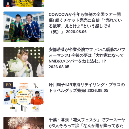
COWCOWが今年も恒例の全国ツアー開
催! 続くチケット完売に自信「“売れてい
る後輩、見とけよ”という感じです
（笑）」
2026.08.06
安部若菜が卒業公演でファンに感謝のパフ
ォーマンス! 今後の夢は「大作家になって
NMBのメンバーをねじ込む」!?
2026.08.05
鈴川絢子×JR東海リテイリング・プラスの
PR
トラベルグッズ発売!
2026.08.05
千葉・幕張「花火フェスタ」でフースーヤ
が2人そろって涙「なんか雨が降ってきた