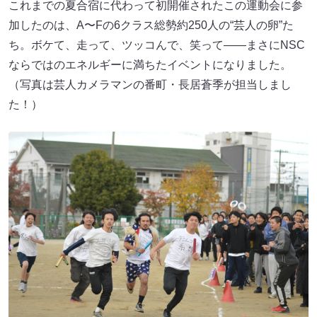
これまでの夏合宿に代わって初開催されたこの運動会に参
加したのは、A〜Fの6クラス総勢約250人の“芸人の卵”た
ち。ボケて、走って、ツッコんで、笑って――まさにNSC
ならではのエネルギーに満ちたイベントになりました。
（写真は芸人カメラマンの番町・長居蒼季が担当しまし
た！）