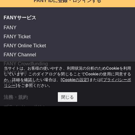
FANY IDに登録・ログインする
FANYサービス
FANY
FANY Ticket
FANY Online Ticket
FANY Channel
FANY Crowdfunding
当サイトは、お客様の使いやすさ、利用状況の分析のためCookieを利用
FANY Mall
しています。このダイアログを閉じることでCookieの使用に同意する
か、詳細を確認したい場合は、
[Cookieの設定]
または
[プライバシーポ
FANY Commu
リシー]
をご参照ください。
閉じる
法務・規約
プライバシーポリシー
反社会的勢力排除宣言
会社情報