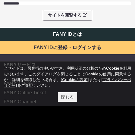
サイトを閲覧する
FANY IDとは
FANY IDに登録・ログインする
FANYサービス
当サイトは、お客様の使いやすさ、利用状況の分析のためCookieを利用
しています。このダイアログを閉じることでCookieの使用に同意する
FANY
か、詳細を確認したい場合は、
[Cookieの設定]
または
[プライバシーポ
FANY Ticket
リシー]
をご参照ください。
FANY Online Ticket
閉じる
FANY Channel
FANY Crowdfunding
FANY Mall
FANY Commu