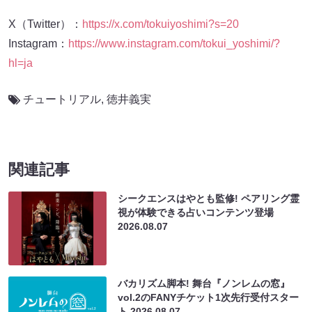
X（Twitter）：
https://x.com/tokuiyoshimi?s=20
Instagram：
https://www.instagram.com/tokui_yoshimi/?
hl=ja
チュートリアル
,
徳井義実
関連記事
シークエンスはやとも監修! ペアリング霊
視が体験できる占いコンテンツ登場
2026.08.07
バカリズム脚本! 舞台『ノンレムの窓』
vol.2のFANYチケット1次先行受付スター
ト
2026.08.07