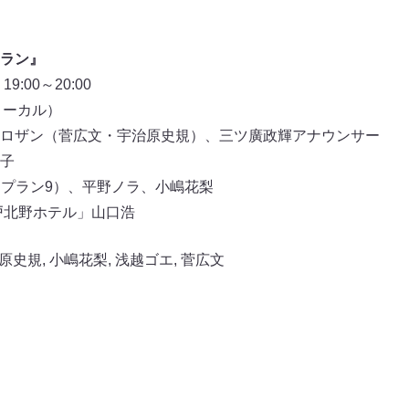
ラン』
:00～20:00
ローカル）
ロザン（菅広文・宇治原史規）、三ツ廣政輝アナウンサー
子
・プラン9）、平野ノラ、小嶋花梨
戸北野ホテル」山口浩
原史規
,
小嶋花梨
,
浅越ゴエ
,
菅広文