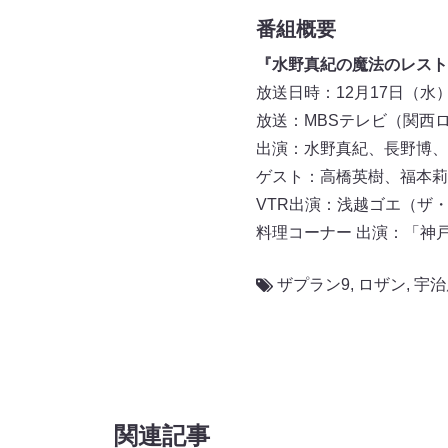
番組概要
『水野真紀の魔法のレスト
放送日時：12月17日（水）19
放送：MBSテレビ（関西
出演：水野真紀、長野博、
ゲスト：高橋英樹、福本莉
VTR出演：浅越ゴエ（ザ
料理コーナー 出演：「神
ザプラン9
,
ロザン
,
宇治
関連記事