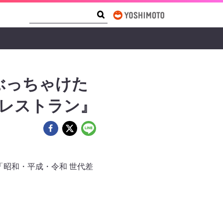
Search Form
Search
ぶっちゃけた
のレストラン』
「昭和・平成・令和 世代差