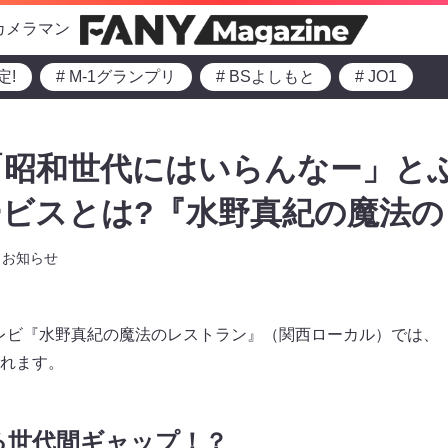
カメラマン
定!
# M-1グランプリ
# BSよしもと
# JO1
「昭和世代にはいらんなー」と
ビスとは?『水野真紀の魔法
お知らせ
Sテレビ『水野真紀の魔法のレストラン』（関西ローカル）では、
れます。
る世代間ギャップ！？