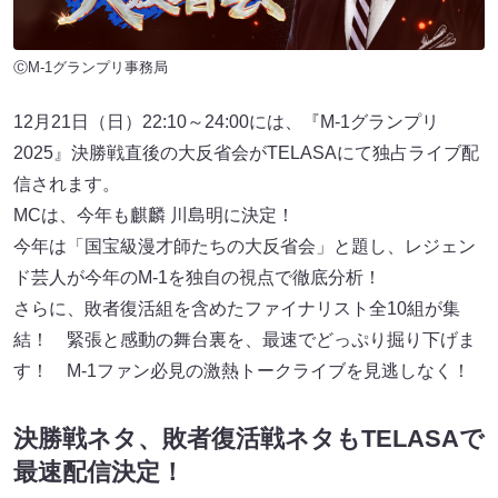
ⒸM-1グランプリ事務局
12月21日（日）22:10～24:00には、『M-1グランプリ
2025』決勝戦直後の大反省会がTELASAにて独占ライブ配
信されます。
MCは、今年も麒麟 川島明に決定！
今年は「国宝級漫才師たちの大反省会」と題し、レジェン
ド芸人が今年のM-1を独自の視点で徹底分析！
さらに、敗者復活組を含めたファイナリスト全10組が集
結！ 緊張と感動の舞台裏を、最速でどっぷり掘り下げま
す！ M-1ファン必見の激熱トークライブを見逃しなく！
決勝戦ネタ、敗者復活戦ネタもTELASAで
最速配信決定！