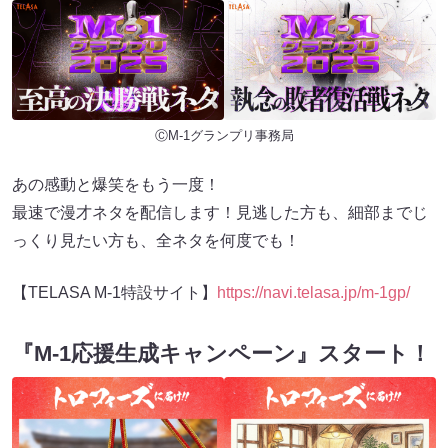
ⒸM-1グランプリ事務局
あの感動と爆笑をもう一度！
最速で漫才ネタを配信します！見逃した方も、細部までじ
っくり見たい方も、全ネタを何度でも！
【TELASA M-1特設サイト】
https://navi.telasa.jp/m-1gp/
『M-1応援生成キャンペーン』スタート！