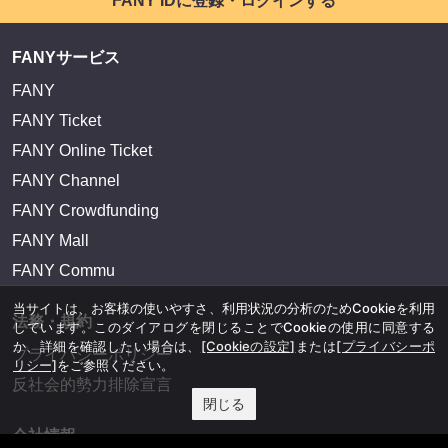
FANY IDに登録・ログインする
FANYサービス
FANY
FANY Ticket
FANY Online Ticket
FANY Channel
FANY Crowdfunding
FANY Mall
FANY Commu
当サイトは、お客様の使いやすさ、利用状況の分析のためCookieを利用
法務・規約
しています。このダイアログを閉じることでCookieの使用に同意する
か、詳細を確認したい場合は、
[Cookieの設定]
または
[プライバシーポ
プライバシーポリシー
リシー]
をご参照ください。
反社会的勢力排除宣言
閉じる
会社情報