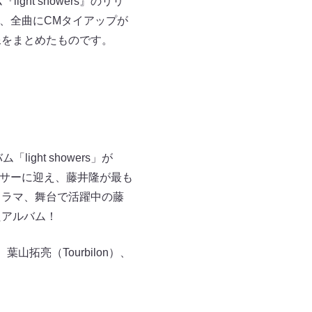
ight showers』のリリ
時、全曲にCMタイアップが
像をまとめたものです。
ight showers」が
ーサーに迎え、藤井隆が最も
ドラマ、舞台で活躍中の藤
たアルバム！
山拓亮（Tourbilon）、