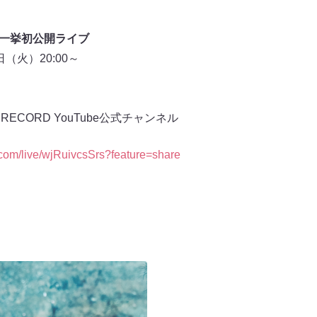
曲MV一挙初公開ライブ
日（火）20:00～
RECORD YouTube公式チャンネル
.com/live/wjRuivcsSrs?feature=share