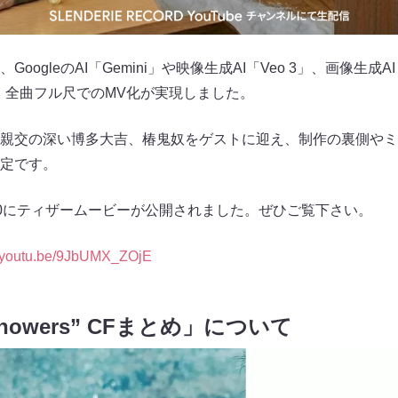
ogleのAI「Gemini」や映像生成AI「Veo 3」、画像生成AI「
され、全曲フル尺でのMV化が実現しました。
親交の深い博多大吉、椿鬼奴をゲストに迎え、制作の裏側やミ
定です。
:00にティザームービーが公開されました。ぜひご覧下さい。
//youtu.be/9JbUMX_ZOjE
 showers” CFまとめ」について