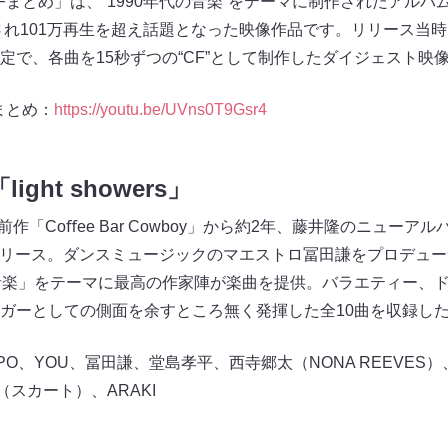
ers” CFまとめ」は、“1990年代の音楽”をテーマに制作されたアルバム『l
開され101万再生を超え話題となった映像作品です。リリース当
定で、各曲を15秒ずつの“CF”として制作したダイジェスト映
CFまとめ：
https://youtu.be/UVns0T9Gsr4
ght showers」
「Coﬀee Bar Cowboy」から約2年、藤井隆のニューアルバム「l
）にリリース。ダンスミュージックのマエストロ冨田謙をプロデュ
音楽」をテーマに最高の作家陣が楽曲を提供。バラエティー、
ガーとしての側面を余すところ無く発揮した全10曲を収録し
、YOU、冨田謙、堂島孝平、西寺郷太（NONA REEVES）、葉
（スカート）、ARAKI