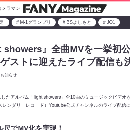
カメラマン
定!
# M-1グランプリ
# BSよしもと
# JO1
t showers』全曲MVを一挙初
ゲストに迎えたライブ配信も決
お知らせ
たアルバム「light showers」全10曲のミュージックビデオが
RD（スレンダリーレコード）Youtube公式チャンネルのライブ
フル尺でMV化を実現！