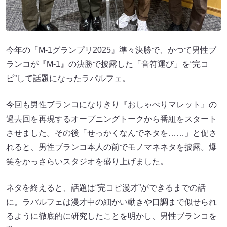
今年の『M-1グランプリ2025』準々決勝で、かつて男性ブ
ランコが『M-1』の決勝で披露した「音符運び」を“完コ
ピ”して話題になったラパルフェ。
今回も男性ブランコになりきり『おしゃべりマレット』の
過去回を再現するオープニングトークから番組をスタート
させました。その後「せっかくなんでネタを……」と促さ
れると、男性ブランコ本人の前でモノマネネタを披露。爆
笑をかっさらいスタジオを盛り上げました。
ネタを終えると、話題は“完コピ漫才”ができるまでの話
に。ラパルフェは漫才中の細かい動きや口調まで似せられ
るように徹底的に研究したことを明かし、男性ブランコを