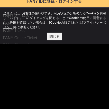
FANY IDに登録・ログインする
当サイトは、お客様の使いやすさ、利用状況の分析のためCookieを利用
FANYサービス
しています。このダイアログを閉じることでCookieの使用に同意する
か、詳細を確認したい場合は、
[Cookieの設定]
または
[プライバシーポ
FANY
リシー]
をご参照ください。
FANY Ticket
閉じる
FANY Online Ticket
FANY Channel
FANY Crowdfunding
FANY Mall
FANY Commu
法務・規約
プライバシーポリシー
反社会的勢力排除宣言
会社情報