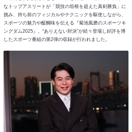
なトップアスリートが「競技の垣根を超えた真剣勝負」に
挑み、持ち前のフィジカルやテクニックを駆使しながら、
スポーツの魅力や醍醐味を伝える『菊池風磨のスポーツキ
ングダム2025』。“ありえない対決”が続々登場し好評を博
したスポーツ番組の第2弾の収録が行われました。