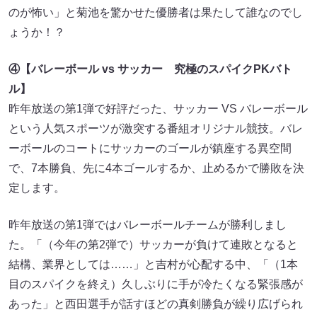
のが怖い」と菊池を驚かせた優勝者は果たして誰なのでし
ょうか！？
④【バレーボール vs サッカー 究極のスパイクPKバト
ル】
昨年放送の第1弾で好評だった、サッカー VS バレーボール
という人気スポーツが激突する番組オリジナル競技。バレ
ーボールのコートにサッカーのゴールが鎮座する異空間
で、7本勝負、先に4本ゴールするか、止めるかで勝敗を決
定します。
昨年放送の第1弾ではバレーボールチームが勝利しまし
た。「（今年の第2弾で）サッカーが負けて連敗となると
結構、業界としては……」と吉村が心配する中、「（1本
目のスパイクを終え）久しぶりに手が冷たくなる緊張感が
あった」と西田選手が話すほどの真剣勝負が繰り広げられ