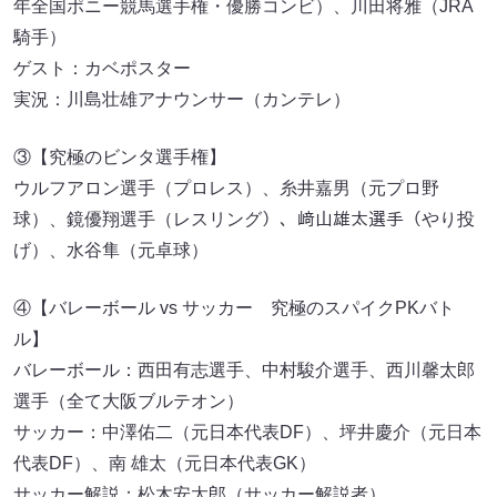
年全国ポニー競馬選手権・優勝コンビ）、川田将雅（JRA
騎手）
ゲスト：カベポスター
実況：川島壮雄アナウンサー（カンテレ）
③【究極のビンタ選手権】
ウルフアロン選手（プロレス）、糸井嘉男（元プロ野
球）、鏡優翔選手（レスリング）、﨑山雄太選手（やり投
げ）、水谷隼（元卓球）
④【バレーボール vs サッカー 究極のスパイクPKバト
ル】
バレーボール：西田有志選手、中村駿介選手、西川馨太郎
選手（全て大阪ブルテオン）
サッカー：中澤佑二（元日本代表DF）、坪井慶介（元日本
代表DF）、南 雄太（元日本代表GK）
サッカー解説：松木安太郎（サッカー解説者）