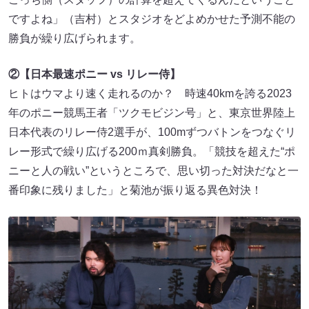
ですよね」（吉村）とスタジオをどよめかせた予測不能の
勝負が繰り広げられます。
②【日本最速ポニー vs リレー侍】
ヒトはウマより速く走れるのか？ 時速40kmを誇る2023
年のポニー競馬王者「ツクモビジン号」と、東京世界陸上
日本代表のリレー侍2選手が、100mずつバトンをつなぐリ
レー形式で繰り広げる200ｍ真剣勝負。「競技を超えた“ポ
ニーと人の戦い”というところで、思い切った対決だなと一
番印象に残りました」と菊池が振り返る異色対決！