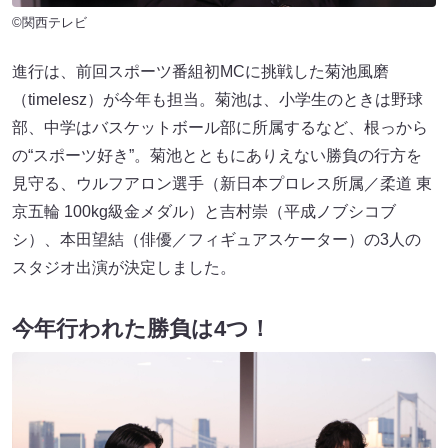
©関西テレビ
進行は、前回スポーツ番組初MCに挑戦した菊池風磨
（timelesz）が今年も担当。菊池は、小学生のときは野球
部、中学はバスケットボール部に所属するなど、根っから
の“スポーツ好き”。菊池とともにありえない勝負の行方を
見守る、ウルフアロン選手（新日本プロレス所属／柔道 東
京五輪 100kg級金メダル）と吉村崇（平成ノブシコブ
シ）、本田望結（俳優／フィギュアスケーター）の3人の
スタジオ出演が決定しました。
今年行われた勝負は4つ！