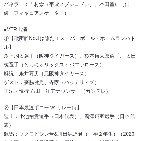
パネラー：吉村崇（平成ノブシコブシ）、本田望結（俳
優 フィギュアスケーター）
●VTR出演
①【飛距離No.1は誰だ！スーパーボール・ホームランバト
ル】
森下翔太選手（阪神タイガース）、杉本裕太郎選手、 太田
椋選手（ともにオリックス・バファローズ）
解説：糸井嘉男（元阪神タイガース）
ゲスト：森脇健児、寺家（バッテリィズ）
実況・進行 石田一洋アナウンサー（カンテレ）
②【日本最速ポニー vs リレー侍】
陸上：小池祐貴選手（日本代表）、鵜澤飛羽選手（日本代
表）
競馬：ツクモビジン号&川田純煌君（中学２年生）（2023