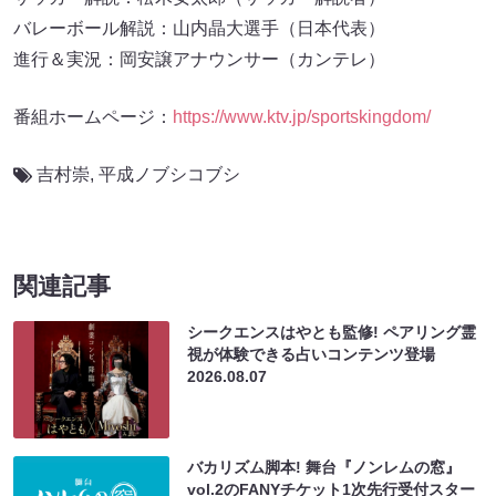
バレーボール解説：山内晶大選手（日本代表）
進行＆実況：岡安譲アナウンサー（カンテレ）
番組ホームページ：
https://www.ktv.jp/sportskingdom/
吉村崇
,
平成ノブシコブシ
関連記事
シークエンスはやとも監修! ペアリング霊
視が体験できる占いコンテンツ登場
2026.08.07
バカリズム脚本! 舞台『ノンレムの窓』
vol.2のFANYチケット1次先行受付スター