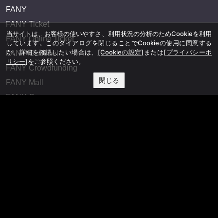
FANY
FANY Ticket
当サイトは、お客様の使いやすさ、利用状況の分析のためCookieを利用
FANY Online Ticket
しています。このダイアログを閉じることでCookieの使用に同意する
か、詳細を確認したい場合は、
[Cookieの設定]
または
[プライバシーポ
FANY Channel
リシー]
をご参照ください。
FANY Crowdfunding
閉じる
FANY Mall
FANY Commu
法務・規約
プライバシーポリシー
反社会的勢力排除宣言
会社情報
吉本興業株式会社
お問い合わせ