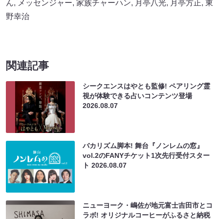
ん
,
メッセンジャー
,
家族チャーハン
,
月亭八光
,
月亭方正
,
東
野幸治
関連記事
シークエンスはやとも監修! ペアリング霊
視が体験できる占いコンテンツ登場
2026.08.07
バカリズム脚本! 舞台『ノンレムの窓』
vol.2のFANYチケット1次先行受付スター
ト
2026.08.07
ニューヨーク・嶋佐が地元富士吉田市とコ
ラボ! オリジナルコーヒーがふるさと納税