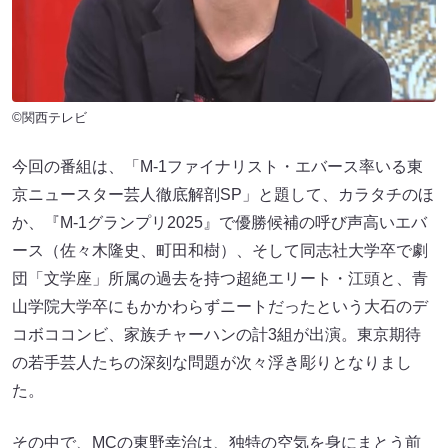
©関西テレビ
今回の番組は、「M-1ファイナリスト・エバース率いる東
京ニュースター芸人徹底解剖SP」と題して、カラタチのほ
か、『M-1グランプリ2025』で優勝候補の呼び声高いエバ
ース（佐々木隆史、町田和樹）、そして同志社大学卒で劇
団「文学座」所属の過去を持つ超絶エリート・江頭と、青
山学院大学卒にもかかわらずニートだったという大石のデ
コボココンビ、家族チャーハンの計3組が出演。東京期待
の若手芸人たちの深刻な問題が次々浮き彫りとなりまし
た。
その中で、MCの東野幸治は、独特の空気を身にまとう前