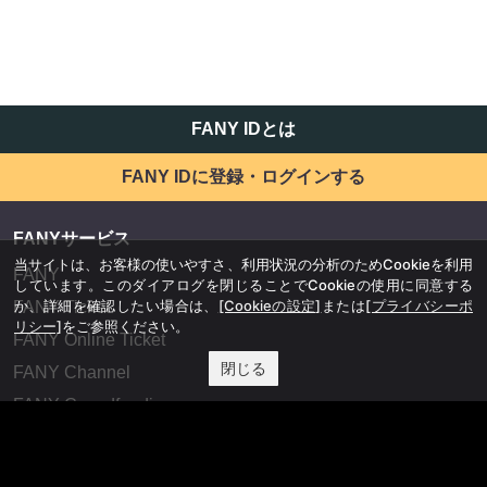
FANY IDとは
FANY IDに登録・ログインする
FANYサービス
当サイトは、お客様の使いやすさ、利用状況の分析のためCookieを利用
FANY
しています。このダイアログを閉じることでCookieの使用に同意する
か、詳細を確認したい場合は、
[Cookieの設定]
または
[プライバシーポ
FANY Ticket
リシー]
をご参照ください。
FANY Online Ticket
閉じる
FANY Channel
FANY Crowdfunding
FANY Mall
FANY Commu