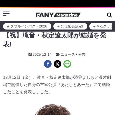
Menu
# ダブルインパクト2026
# 配信延長決定!
# M-1グラ
【祝】滝音・秋定遼太郎が結婚を発
表!
2025-12-14
ニュース
報告
12月12日（金）、滝音・秋定遼太郎が渋谷よしもと漫才劇
場で開催した自身の主宰公演『あたしとあーた』にて結婚
したことを発表しました。