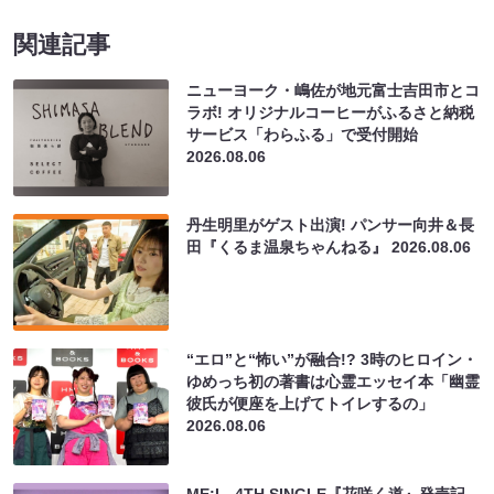
関連記事
ニューヨーク・嶋佐が地元富士吉田市とコ
ラボ! オリジナルコーヒーがふるさと納税
サービス「わらふる」で受付開始
2026.08.06
丹生明里がゲスト出演! パンサー向井＆長
田『くるま温泉ちゃんねる』
2026.08.06
“エロ”と“怖い”が融合!? 3時のヒロイン・
ゆめっち初の著書は心霊エッセイ本「幽霊
彼氏が便座を上げてトイレするの」
2026.08.06
ME:I、4TH SINGLE『花咲く道』発売記