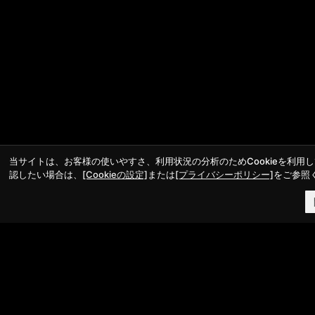
FANY Ticket
FANY Online Ticket
FANY Channel
FANY Crowdfunding
FANY Mall
FANY Commu
当サイトは、お客様の使いやすさ、利用状況の分析のためCookieを利用
法務・規約
認したい場合は、
[Cookieの設定]
または
[プライバシーポリシー]
をご参照
プライバシーポリシー
反社会的勢力排除宣言
会社情報
吉本興業株式会社
お問い合わせ
その他