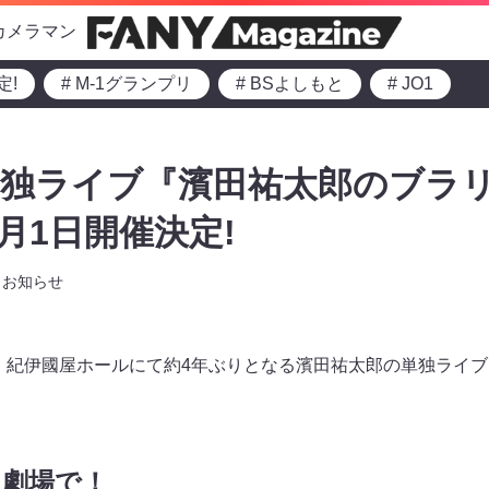
カメラマン
定!
# M-1グランプリ
# BSよしもと
# JO1
単独ライブ『濱田祐太郎のブラ
2月1日開催決定!
お知らせ
新宿・紀伊國屋ホールにて約4年ぶりとなる濱田祐太郎の単独ライ
を劇場で！