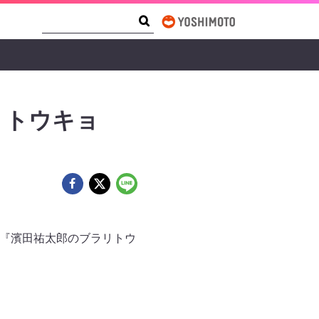
Search Form
Search
リトウキョ
ブ『濱田祐太郎のブラリトウ