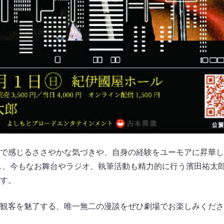
で感じるささやかな気づきや、自身の経験をユーモアに昇華した
たし、今もなお舞台やラジオ、執筆活動も精力的に行う濱田祐太郎
す。
観客を魅了する、唯一無二の漫談をぜひ劇場でお楽しみくださ