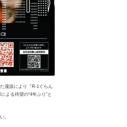
漫談により『R-1ぐらん
による待望の“4年ぶり”と
い。