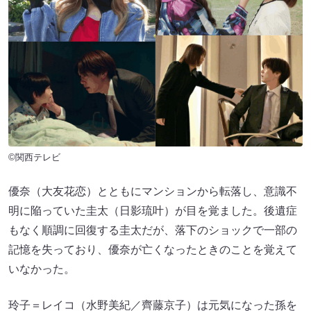
©関西テレビ
優奈（大友花恋）とともにマンションから転落し、意識不
明に陥っていた圭太（日影琉叶）が目を覚ました。後遺症
もなく順調に回復する圭太だが、落下のショックで一部の
記憶を失っており、優奈が亡くなったときのことを覚えて
いなかった。
玲子＝レイコ（水野美紀／齊藤京子）は元気になった孫を