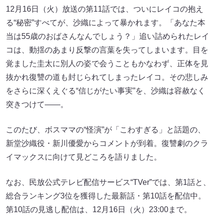
12月16日（火）放送の第11話では、ついにレイコの抱え
る“秘密”すべてが、沙織によって暴かれます。「あなた本
当は55歳のおばさんなんでしょう？」追い詰められたレイ
コは、動揺のあまり反撃の言葉を失ってしまいます。目を
覚ました圭太に別人の姿で会うこともかなわず、正体を見
抜かれ復讐の道も封じられてしまったレイコ。その悲しみ
をさらに深くえぐる“信じがたい事実”を、沙織は容赦なく
突きつけて――。
このたび、ボスママの“怪演”が「こわすぎる」と話題の、
新堂沙織役・新川優愛からコメントが到着。復讐劇のクラ
イマックスに向けて見どころを語りました。
なお、民放公式テレビ配信サービス“TVer”では、第1話と、
総合ランキング3位を獲得した最新話・第10話を配信中。
第10話の見逃し配信は、12月16日（火）23:00まで。