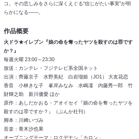
コ。その悲しみをさらに深くえぐる“信じがたい事実”が明
らかになる――。
作品概要
火ドラ★イレブン『娘の命を奪ったヤツを殺すのは罪です
か？』
毎週火曜 23:00～23:30
放送：カンテレ・フジテレビ系全国ネット
出演：齊藤京子 水野美紀 白岩瑠姫（JO1） 大友花恋
香音 小林きな子 峯岸みなみ 水嶋凜 内藤秀一郎 竹
財輝之助 新川優愛 ほか
原作：あしだかおる・アオイセイ『娘の命を奪ったヤツを
殺すのは罪ですか？』（ぶんか社刊）
脚本：川﨑いづみ
音楽：青木沙也果
オープニングテーマ：ロクデナシ「カロン」