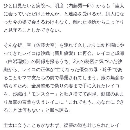
ひと目見たいと病院へ。明彦（内藤秀一郎）からも「圭太
に会っていただけませんか」と連絡を受けるが、別人にな
った今の姿で会えるわけもなく、離れた場所からこっそり
と見守ることしかできない。
そんな折、空（佐藤大空）を連れて久しぶりに幼稚園にや
ってきたレイコは沙織（新川優愛）に再会。レイコと成瀬
（白岩瑠姫）の関係を探るうち、2人の秘密に気づいた沙
織から、レイコの正体が“亡くなった優奈の母・玲子”であ
ることをママ友たちの前で暴露されてしまう。娘の無念を
晴らすため、全身整形で偽りの姿まで手に入れたレイコ
を、沙織は「モンスター」と吐き捨てて糾弾。動揺のあま
り反撃の言葉を失うレイコに「これでもう、あなたにでき
ることは何もない」と勝ち誇る。
圭太に会うこともかなわず、復讐の道も封じられたレイ