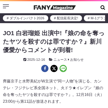
Menu
# ダブルインパクト2026
# 配信延長決定!
# M-1グラ
JO1 白岩瑠姫 出演中!『娘の命を奪っ
たヤツを殺すのは罪ですか？』新川
優愛からコメントが到着!
2025-12-16
ニュース
お知らせ
齊藤京子と水野美紀がW主演で“同一人物”を演じる、カン
テレ・フジテレビ系全国ネット、火ドラ★イレブン『娘の
命を奪ったヤツを殺すのは罪ですか？』。12月16日（火）
23:00から第11話が放送されます。