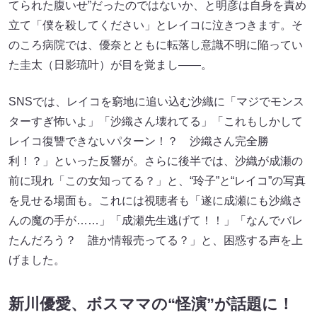
てられた腹いせ”だったのではないか、と明彦は自身を責め
立て「僕を殺してください」とレイコに泣きつきます。そ
のころ病院では、優奈とともに転落し意識不明に陥ってい
た圭太（日影琉叶）が目を覚まし――。
SNSでは、レイコを窮地に追い込む沙織に「マジでモンス
ターすぎ怖いよ」「沙織さん壊れてる」「これもしかして
レイコ復讐できないパターン！？ 沙織さん完全勝
利！？」といった反響が。さらに後半では、沙織が成瀬の
前に現れ「この女知ってる？」と、“玲子”と“レイコ”の写真
を見せる場面も。これには視聴者も「遂に成瀬にも沙織さ
んの魔の手が……」「成瀬先生逃げて！！」「なんでバレ
たんだろう？ 誰か情報売ってる？」と、困惑する声を上
げました。
新川優愛、
ボスママの“怪演”が話題に！