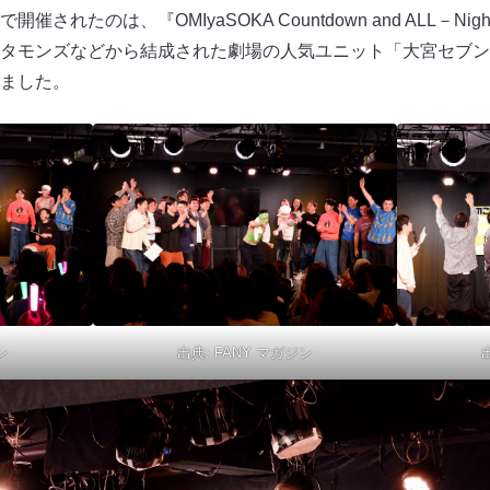
たのは、『OMIyaSOKA Countdown and ALL－Night 
タモンズなどから結成された劇場の人気ユニット「大宮セブン
ました。
ン
出典:
FANY マガジン