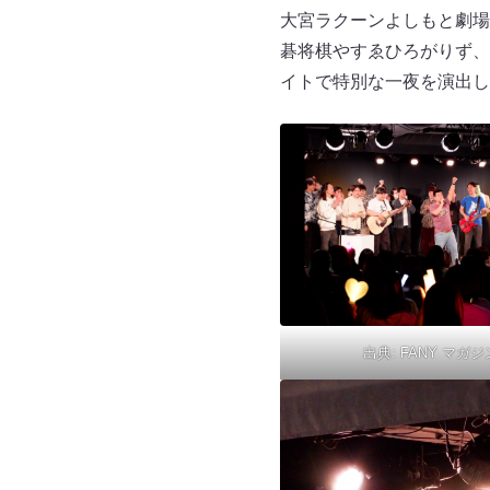
大宮ラクーンよしもと劇場で開催され
碁将棋やすゑひろがりず、
イトで特別な一夜を演出し
出典:
FANY マガジ