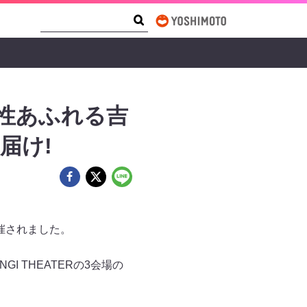
Search Form
Search
個性あふれる吉
届け!
催されました。
I THEATERの3会場の