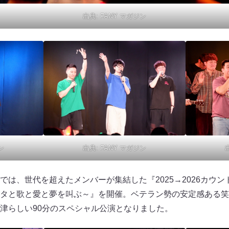
出典:
FANY マガジン
出典:
FANY マガジン
ン
では、世代を超えたメンバーが集結した『2025→2026カウ
タと歌と愛と夢を叫ぶ～』を開催。ベテラン勢の安定感ある笑
津らしい90分のスペシャル公演となりました。