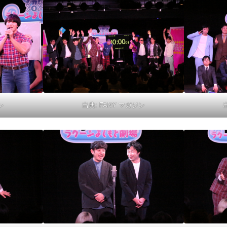
ン
出典:
FANY マガジン