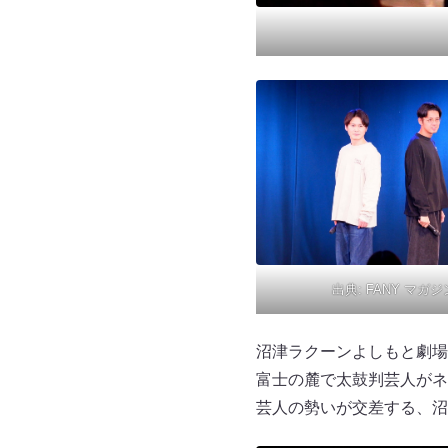
出典:
FANY マガジ
沼津ラクーンよしもと劇場
富士の麓で太鼓判芸人がネ
芸人の勢いが交差する、沼