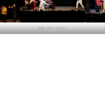
ン
出典:
FANY マガジン