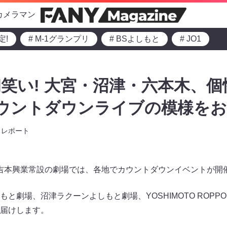
カメラマン
定!
# M-1グランプリ
# BSよしもと
# JO1
笑い! 大宮・沼津・六本木、
ウントダウンライブの模様をお
レポート
水）、吉本興業常設の劇場では、各地でカウントダウンイベントが開
劇場、沼津ラクーンよしもと劇場、YOSHIMOTO ROPPONG
届けします。