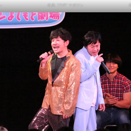
ン
出典:
FANY マガジン