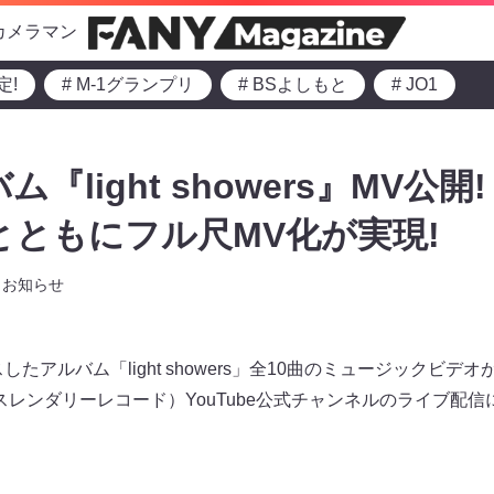
カメラマン
定!
# M-1グランプリ
# BSよしもと
# JO1
『light showers』MV公開! 
ni”とともにフル尺MV化が実現!
お知らせ
たアルバム「light showers」全10曲のミュージックビデオが
RD（スレンダリーレコード）YouTube公式チャンネルのライブ