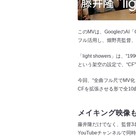
このMVは、GoogleのAI「
フル活用し、畑野亮監督、
「light showers
という架空の設定で、“CF
今回、“全曲フル尺でMV化し
CFを拡張させる形で全1
メイキング映像
藤井隆だけでなく、監督3
YouTubeチャンネルで