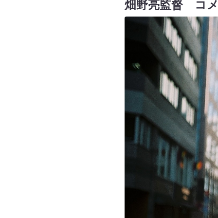
畑野亮監督 コ