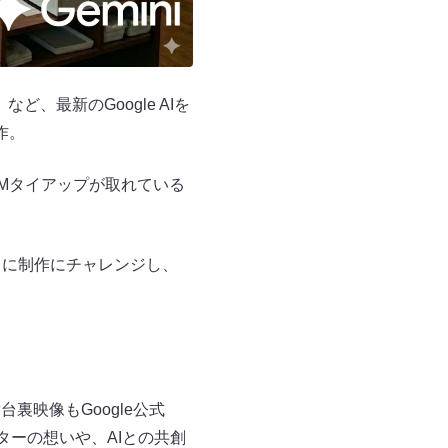
」など、最新のGoogle AIを
作。
全曲CMタイアップが取れている
とともに制作にチャレンジし、
裏映像もGoogle公式
イターの想いや、AIとの共創