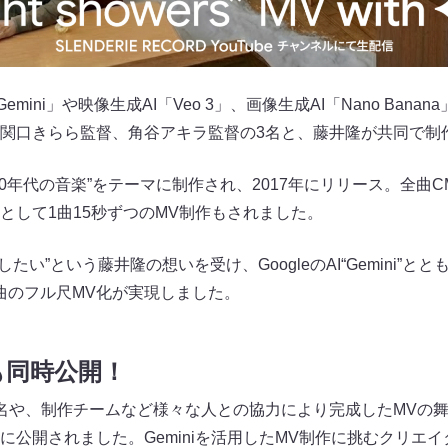
Gemini」や映像生成AI「Veo 3」、画像生成AI「Nano Banana
関口きらら監督、角谷アキラ監督の3名と、藤井隆が共同で制
」は、“1990年代の音楽”をテーマに制作され、2017年にリリース。
”として1曲15秒ずつのMV制作もされました。
たい”という藤井隆の想いを受け、GoogleのAI“Gemini”
0曲のフル尺MV化が実現しました。
も同時公開！
名や、制作チームなど様々な人との協力により完成したMVの舞台
同時に公開されました。Geminiを活用したMV制作に挑むクリエ