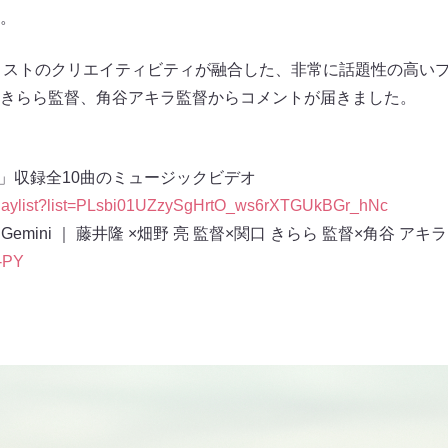
。
アーティストのクリエイティビティが融合した、非常に話題性の高い
きらら監督、角谷アキラ監督からコメントが届きました。
wers」収録全10曲のミュージックビデオ
/playlist?list=PLsbi01UZzySgHrtO_ws6rXTGUkBGr_hNc
 Gemini ｜ 藤井隆 ×畑野 亮 監督×関口 きらら 監督×角谷 アキラ
a-PY
ト