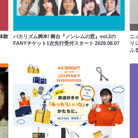
体験
バカリズム脚本! 舞台『ノンレムの窓』vol.2の
ニ
FANYチケット1次先行受付スタート
2026.08.07
リ
ふ