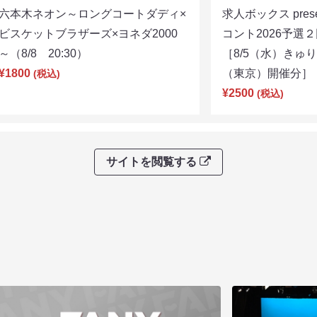
六本木ネオン～ロングコートダディ×
求人ボックス pre
ビスケットブラザーズ×ヨネダ2000
コント2026予
～（8/8 20:30）
［8/5（水）きゅ
¥1800
（東京）開催分］（8
(税込)
¥2500
(税込)
サイトを閲覧する