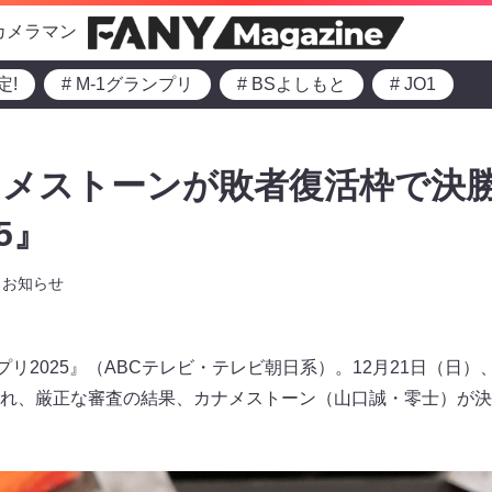
カメラマン
定!
# M-1グランプリ
# BSよしもと
# JO1
メストーンが敗者復活枠で決勝へ
5』
お知らせ
プリ2025』（ABCテレビ・テレビ朝日系）。12月21日（日
れ、厳正な審査の結果、カナメストーン（山口誠・零士）が決