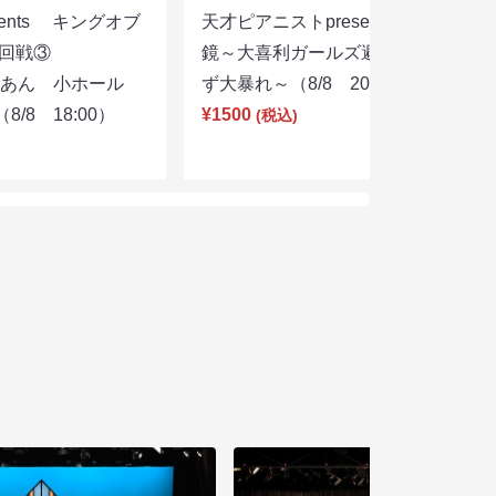
sents キングオブ
天才ピアニストpresentsすっぴん眼
選２回戦③
鏡～大喜利ガールズ避暑地を目指さ
りあん 小ホール
ず大暴れ～（8/8 20:45）
/8 18:00）
¥1500
(税込)