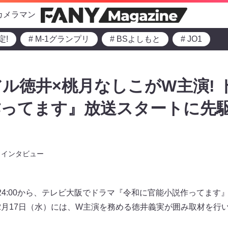
カメラマン
定!
# M-1グランプリ
# BSよしもと
# JO1
ル徳井×桃月なしこがW主演! 
作ってます』放送スタートに先
インタビュー
夜 24:00から、テレビ大阪でドラマ『令和に官能小説作ってま
2月17日（水）には、W主演を務める徳井義実が囲み取材を行