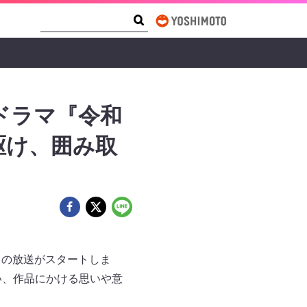
Search Form
Search
ドラマ『令和
駆け、囲み取
す』の放送がスタートしま
い、作品にかける思いや意