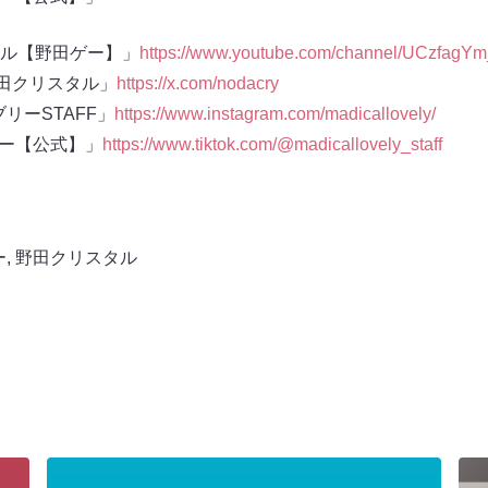
スタル【野田ゲー】」
https://www.youtube.com/channel/UCzfag
田クリスタル」
https://x.com/nodacry
ブリーSTAFF」
https://www.instagram.com/madicallovely/
リー【公式】」
https://www.tiktok.com/@madicallovely_staff
ー
,
野田クリスタル