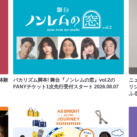
体験
バカリズム脚本! 舞台『ノンレムの窓』vol.2の
ニ
FANYチケット1次先行受付スタート
2026.08.07
リ
ふ