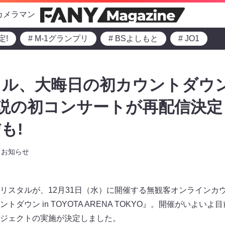
カメラマン
定!
# M-1グランプリ
# BSよしもと
# JO1
タル、大晦日の初カウントダウ
伝説の初コンサートが再配信決
も!
お知らせ
リスタルが、12月31日（水）に開催する無観客オンラインカ
ダウン in TOYOTA ARENA TOKYO』。開催がいよい
ジェクトの実施が決定しました。