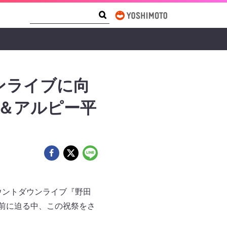
Search Form
Search
ンライブに向
定＆アルピー平
ウントダウンライブ『野田
よ目前に迫る中、この祝祭をさ