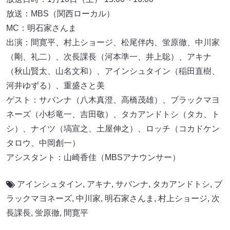
放送：MBS（関西ローカル）
MC：明石家さんま
出演：間寛平、村上ショージ、松尾伴内、蛍原徹、中川家
（剛、礼二）、次長課長（河本準一、井上聡）、アキナ
（秋山賢太、山名文和）、アインシュタイン（稲田直樹、
河井ゆずる）、重盛さと美
ゲスト：サバンナ（八木真澄、高橋茂雄）、ブラックマヨ
ネーズ（小杉竜一、吉田敬）、タカアンドトシ（タカ、ト
シ）、ナイツ（塙宣之、土屋伸之）、ロッチ（コカドケン
タロウ、中岡創一）
アシスタント：山崎香佳（MBSアナウンサー）
アインシュタイン
,
アキナ
,
サバンナ
,
タカアンドトシ
,
ブ
ラックマヨネーズ
,
中川家
,
明石家さんま
,
村上ショージ
,
次
長課長
,
蛍原徹
,
間寛平