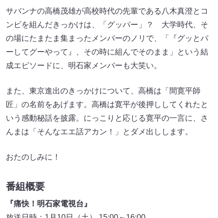
サバンナの高橋茂雄が高校時代の先輩である八木真澄とコ
ンビを組んだきっかけは、「グッパー」？ 大学時代、そ
の場にたまたま集まったメンバーのノリで、「『グッとパ
ーしてグーやって』、その時に組んでそのまま」という結
成エピソードに、明石家メンバーも大笑い。
また、東京進出のきっかけについて、高橋は「間寛平師
匠」の名前をあげます。高橋は寛平が後押ししてくれたと
いう感動秘話を披露。にっこりと応じる寛平の一言に、さ
んまは「そんなエエ話アカン！」とダメ出しします。
おたのしみに！
番組概要
『痛快！明石家電視台』
放送日時：1月10日（土） 15:00～16:00