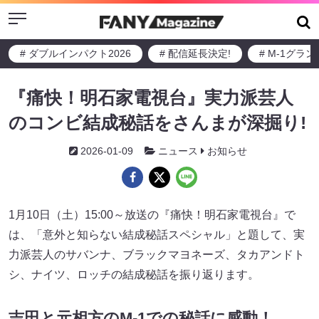
Menu
# ダブルインパクト2026
# 配信延長決定!
# M-1グラ
『痛快！明石家電視台』実力派芸人
のコンビ結成秘話をさんまが深掘り!
2026-01-09
ニュース
お知らせ
1月10日（土）15:00～放送の『痛快！明石家電視台』で
は、「意外と知らない結成秘話スペシャル」と題して、実
力派芸人のサバンナ、ブラックマヨネーズ、タカアンドト
シ、ナイツ、ロッチの結成秘話を振り返ります。
吉田と元相方のM-1での秘話に感動！