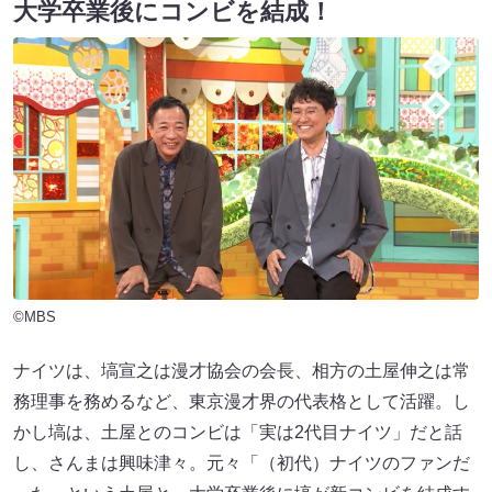
大学卒業後にコンビを結成！
©MBS
ナイツは、塙宣之は漫才協会の会長、相方の土屋伸之は常
務理事を務めるなど、東京漫才界の代表格として活躍。し
かし塙は、土屋とのコンビは「実は2代目ナイツ」だと話
し、さんまは興味津々。元々「（初代）ナイツのファンだ