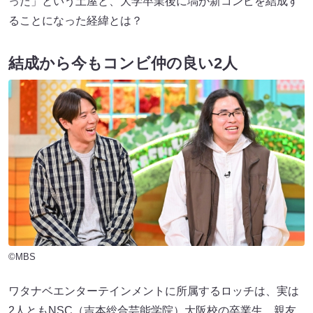
った」という土屋と、大学卒業後に塙が新コンビを結成す
ることになった経緯とは？
結成から今もコンビ仲の良い2人
©MBS
ワタナベエンターテインメントに所属するロッチは、実は
2人ともNSC（吉本総合芸能学院）大阪校の卒業生。親友