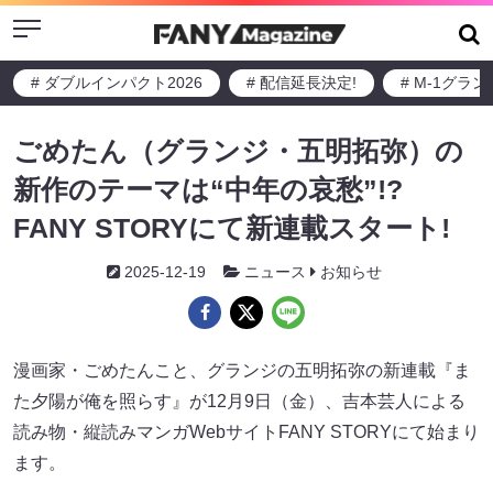
Menu
# ダブルインパクト2026
# 配信延長決定!
# M-1グラ
ごめたん（グランジ・五明拓弥）の
新作のテーマは“中年の哀愁”!?
FANY STORYにて新連載スタート!
2025-12-19
ニュース
お知らせ
漫画家・ごめたんこと、グランジの五明拓弥の新連載『ま
た夕陽が俺を照らす』が12月9日（金）、吉本芸人による
読み物・縦読みマンガWebサイトFANY STORYにて始まり
ます。