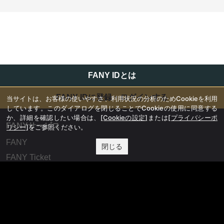
FANY IDとは
FANY IDに登録・ログインする
当サイトは、お客様の使いやすさ、利用状況の分析のためCookieを利用
しています。このダイアログを閉じることでCookieの使用に同意する
か、詳細を確認したい場合は、
[Cookieの設定]
または
[プライバシーポ
FANYサービス
リシー]
をご参照ください。
FANY
閉じる
FANY Ticket
FANY Online Ticket
FANY Channel
FANY Crowdfunding
FANY Mall