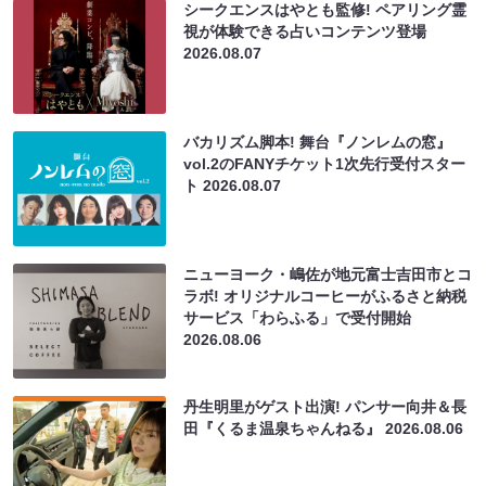
シークエンスはやとも監修! ペアリング霊
視が体験できる占いコンテンツ登場
2026.08.07
バカリズム脚本! 舞台『ノンレムの窓』
vol.2のFANYチケット1次先行受付スター
ト
2026.08.07
ニューヨーク・嶋佐が地元富士吉田市とコ
ラボ! オリジナルコーヒーがふるさと納税
サービス「わらふる」で受付開始
2026.08.06
丹生明里がゲスト出演! パンサー向井＆長
田『くるま温泉ちゃんねる』
2026.08.06