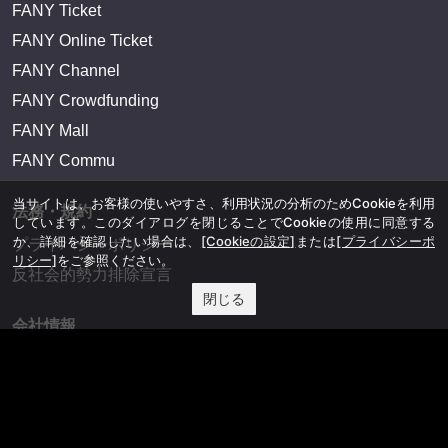
FANY Ticket
FANY Online Ticket
FANY Channel
FANY Crowdfunding
FANY Mall
FANY Commu
当サイトは、お客様の使いやすさ、利用状況の分析のためCookieを利用
法務・規約
しています。このダイアログを閉じることでCookieの使用に同意する
か、詳細を確認したい場合は、
[Cookieの設定]
または
[プライバシーポ
プライバシーポリシー
リシー]
をご参照ください。
反社会的勢力排除宣言
閉じる
会社情報
吉本興業株式会社
お問い合わせ
その他