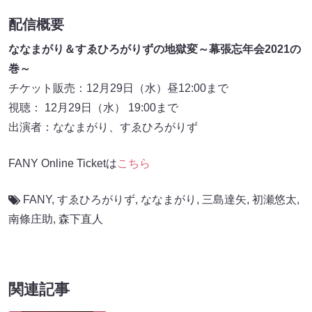
配信概要
ななまがり＆すゑひろがりずの地獄変～幕張忘年会2021の
巻～
チケット販売：12月29日（水）昼12:00まで
視聴： 12月29日（水） 19:00まで
出演者：ななまがり、すゑひろがりず
FANY Online Ticketは
こちら
FANY
,
すゑひろがりず
,
ななまがり
,
三島達矢
,
初瀬悠太
,
南條庄助
,
森下直人
関連記事