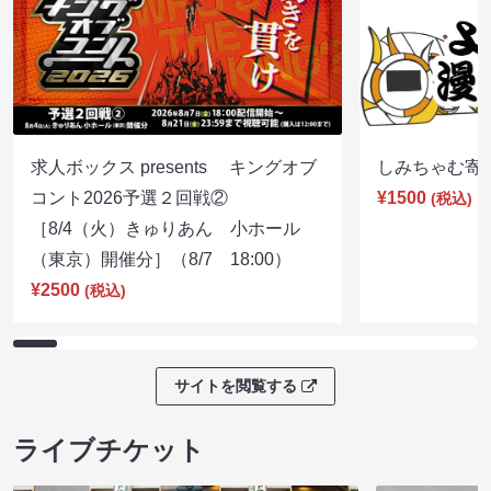
求人ボックス presents キングオブ
しみちゃむ寄席（
コント2026予選２回戦②
¥1500
(税込)
［8/4（火）きゅりあん 小ホール
（東京）開催分］（8/7 18:00）
¥2500
(税込)
サイトを閲覧する
ライブチケット