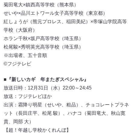
菊田竜大×鎮西高等学校（熊本県）
せいや×品川エトワール女子高等学校（東京都）
紅しょうが（熊元プロレス、稲田美紀）×帝塚山学院高等
学校（大阪府）
ホラン千秋×坂戸高等学校（埼玉県）
松尾駿×秀明英光高等学校（埼玉県）
※出場者、五十音順
©フジテレビ
■『新しいカギ 年またぎスペシャル』
放送日時：12月31日（水）22:00～24:45
放送：フジテレビほか
出演：霜降り明星（せいや、粗品）、チョコレートプラネ
ット（長田庄平、松尾 駿）、ハナコ（菊田竜大、秋山寛
貴、岡部 大）
【超！年越し学校かくれんぼ】