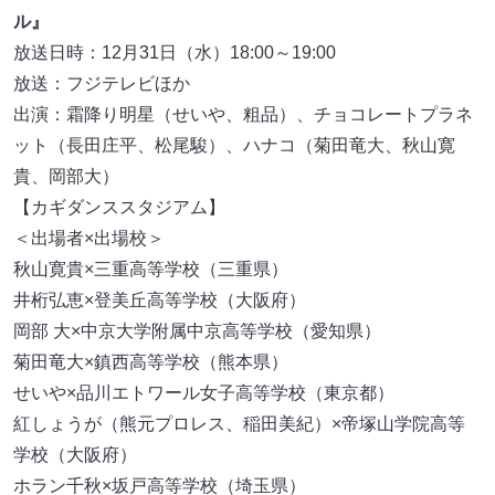
ル』
放送日時：12月31日（水）18:00～19:00
放送：フジテレビほか
出演：霜降り明星（せいや、粗品）、チョコレートプラネ
ット（長田庄平、松尾駿）、ハナコ（菊田竜大、秋山寛
貴、岡部大）
【カギダンススタジアム】
＜出場者×出場校＞
秋山寛貴×三重高等学校（三重県）
井桁弘恵×登美丘高等学校（大阪府）
岡部 大×中京大学附属中京高等学校（愛知県）
菊田竜大×鎮西高等学校（熊本県）
せいや×品川エトワール女子高等学校（東京都）
紅しょうが（熊元プロレス、稲田美紀）×帝塚山学院高等
学校（大阪府）
ホラン千秋×坂戸高等学校（埼玉県）