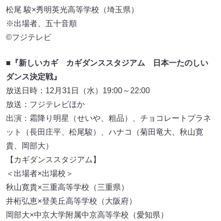
松尾 駿×秀明英光高等学校（埼玉県）
※出場者、五十音順
©フジテレビ
■『新しいカギ カギダンススタジアム 日本一たのしい
ダンス決定戦』
放送日時：12月31日（水）19:00～22:00
放送：フジテレビほか
出演：霜降り明星（せいや、粗品）、チョコレートプラネ
ット（長田庄平、松尾駿）、ハナコ（菊田竜大、秋山寛
貴、岡部大）
【カギダンススタジアム】
＜出場者×出場校＞
秋山寛貴×三重高等学校（三重県）
井桁弘恵×登美丘高等学校（大阪府）
岡部大×中京大学附属中京高等学校（愛知県）