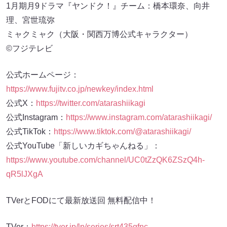
1月期月9ドラマ『ヤンドク！』チーム：橋本環奈、向井
理、宮世琉弥
ミャクミャク（大阪・関西万博公式キャラクター）
©フジテレビ
公式ホームページ：
https://www.fujitv.co.jp/newkey/index.html
公式X：
https://twitter.com/atarashiikagi
公式Instagram：
https://www.instagram.com/atarashiikagi/
公式TikTok：
https://www.tiktok.com/@atarashiikagi/
公式YouTube「新しいカギちゃんねる」：
https://www.youtube.com/channel/UC0tZzQK6ZSzQ4h-
qR5lJXgA
TVerとFODにて最新放送回 無料配信中！
TVer：
https://tver.jp/lp/series/srt435gfnc