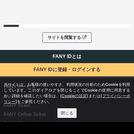
サイトを閲覧する
FANY IDとは
FANY IDに登録・ログインする
当サイトは、お客様の使いやすさ、利用状況の分析のためCookieを利用
FANYサービス
しています。このダイアログを閉じることでCookieの使用に同意する
か、詳細を確認したい場合は、
[Cookieの設定]
または
[プライバシーポ
FANY
リシー]
をご参照ください。
FANY Ticket
閉じる
FANY Online Ticket
FANY Channel
FANY Crowdfunding