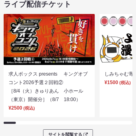
ライブ配信チケット
求人ボックス presents キングオブ
しみちゃむ寄席（
コント2026予選２回戦②
¥1500
(税込)
［8/4（火）きゅりあん 小ホール
（東京）開催分］（8/7 18:00）
¥2500
(税込)
サイトを閲覧する